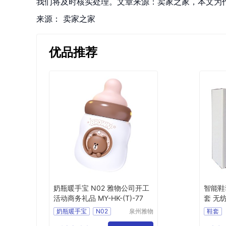
我们将及时核实处理。文章来源：卖家之家，本文为
来源：
卖家之家
优品推荐
奶瓶暖手宝 N02 雅物公司开工
智能鞋
活动商务礼品 MY-HK-(T)-77
套 无纺
色
奶瓶暖手宝
N02
泉州雅物
鞋套
贸易有限
公司开工活动