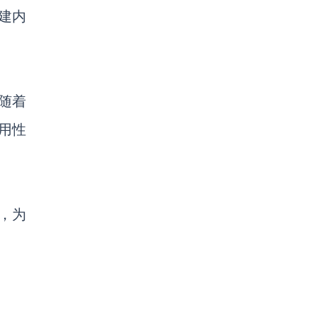
创建内
随着
用性
，为