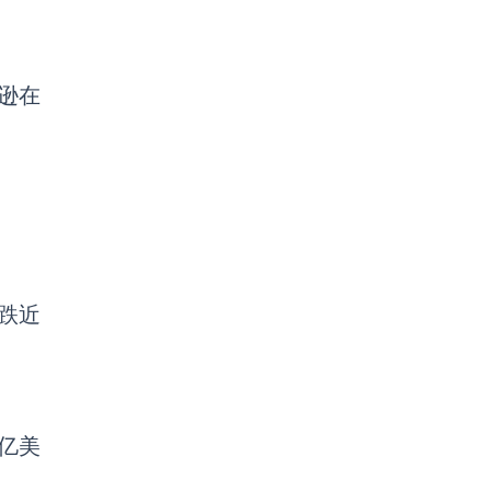
逊在
跌近
2亿美