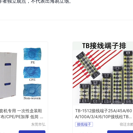
作者独立观点，不代表出海易立场。
套机专用 一次性盒装鞋
TB-1512接线端子25A/45A/60
布/CPE/PE加厚 低筒 蓝
A/100A/3/4/6/10P接线柱TBC
日式端子排
东莞市弘
接线端子
宿迁京
维净化科
电子商
防水接线端子
接线柱