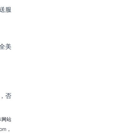
送服
全美
，否
本网站
om，