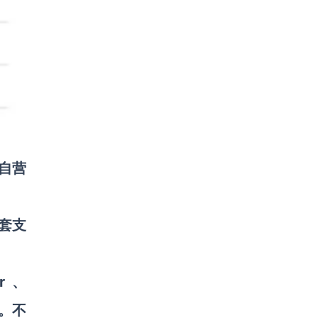
的自营
套支
r
、
。不