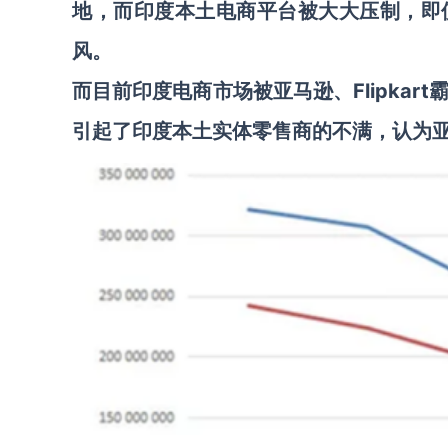
地，而印度本土电商平台被大大压制，即
风。
而目前印度电商市场被亚马逊、Flipka
引起了印度本土实体零售商的不满，认为