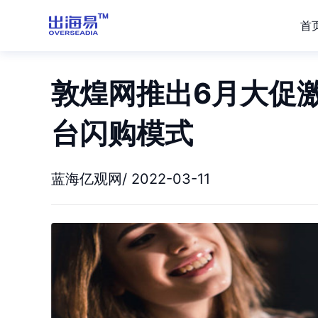
首
敦煌网推出6月大促
台闪购模式
蓝海亿观网/ 2022-03-11