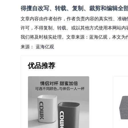
得擅自
改写、转载、复制、裁剪和编辑
全
文章内容由作者创作，作者负责内容的真实性、准确
许可，不得复制、转载、或以其他方式使用本网站内容。如发
我们将及时核实处理。文章来源：蓝海亿观，本文为
来源：
蓝海亿观
优品推荐