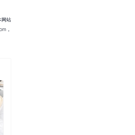
本网站
om，