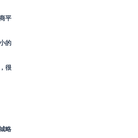
商平
小的
，很
城略