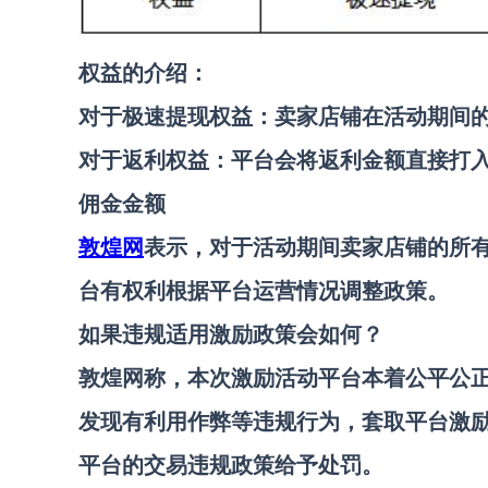
权益的介绍：
对于极速提现权益：卖家店铺在活动期间的
对于返利权益：平台会将返利金额直接打
佣金金额
敦煌网
表示，对于活动期间卖家店铺的所
台有权利根据平台运营情况调整政策。
如果违规适用激励政策会如何？
敦煌网称，本次激励活动平台本着公平公
发现有利用作弊等违规行为，套取平台激
平台的交易违规政策给予处罚。