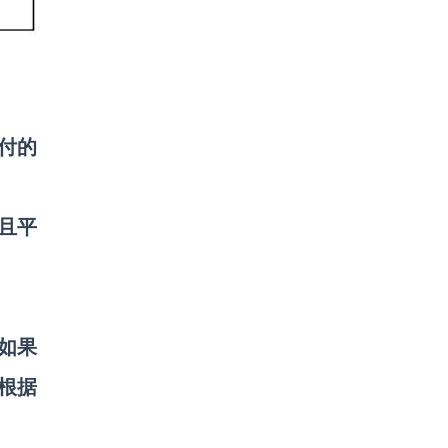
付的
且平
如果
根据