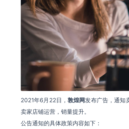
2021年6月22日，
敦煌网
发布广告，通知
卖家店铺运营，销量提升。
公告通知的具体政策内容如下：