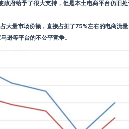
使政府给予了很大支持，但是本土电商平台仍旧处
rt霸占大量市场份额，直接占据了75%左右的电商流
亚马逊等平台的不公平竞争。