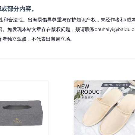
部或部分内容。
性和合法性。出海易倡导尊重与保护知识产权，未经作者和/或
现本站文章存在版权问题，烦请联系chuhaiyi@baidu.c
作者独立观点，不代表出海易立场。