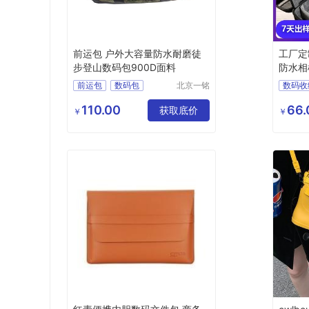
前运包 户外大容量防水耐磨徒
工厂定
步登山数码包900D面料
防水相
码包
前运包
数码包
北京一铭
数码收
之都科技
相机硬
有限公司
110.00
66.
获取底价
防水硬
￥
￥
eva数