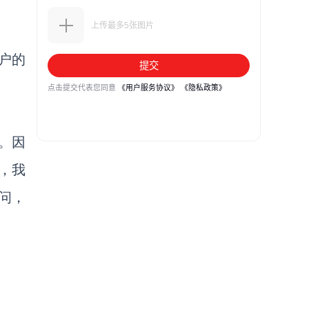
户的
。因
，我
问，