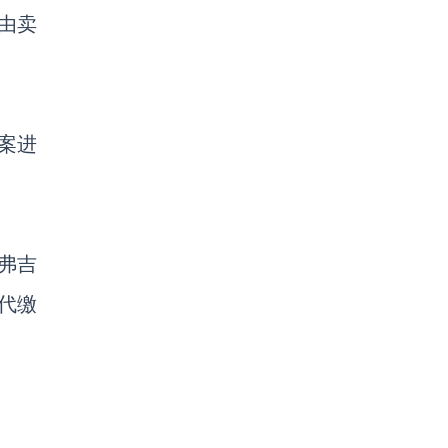
由卖
案进
弗吉
代缴