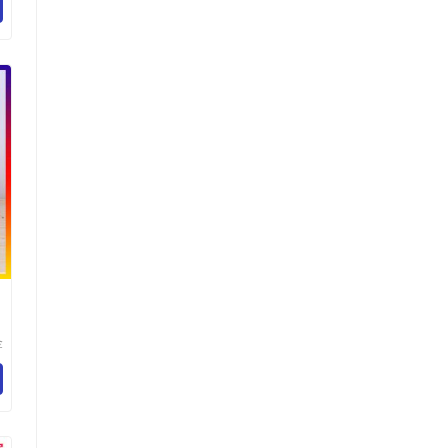
厂
金
安
厂