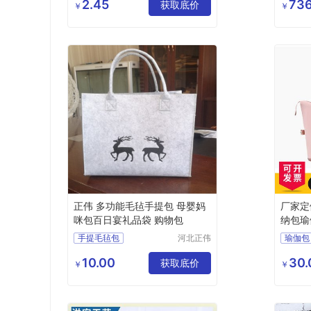
限公司
2.45
736
获取底价
￥
￥
正伟 多功能毛毡手提包 母婴妈
厂家定
咪包百日宴礼品袋 购物包
纳包瑜
手提毛毡包
河北正伟
瑜伽包
毛毡有限
母婴毛毡包
健身包
公司
10.00
30.
毛毡妈咪包
获取底价
￥
￥
购物毛毡袋
毛毡购物包