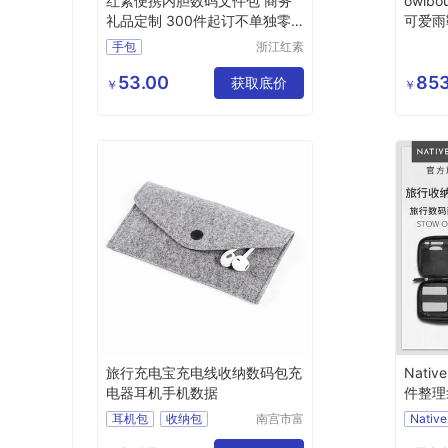
红素便携内胆数码文件包 商务
owlb
礼品定制 300件起订不单独零
可爱雨
售
包手机
手包
浙江红素
实业有限
公司
53.00
853
获取底价
￥
￥
旅行充电宝充电线收纳数码包充
Nativ
电器耳机手机数据
件整理
纳包
耳机包
收纳包
南宫市富
Native
发毛毡有