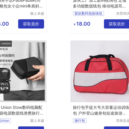
ou买手店PabePabe时尚
源头工厂加工数码收纳包 定做
靴包女小众mini单肩斜挎
多功能数据线包 移动电源耳机
包
包包定制
颍上卓越
新款数码包收纳包
东莞琦
电子商务
箱包有
多功能数据线收纳包
有限公司
公司
.00
18.00
获取底价
获取底价
移动电源耳机收纳包定制
￥
收纳包定制
e Union Stow数码电脑配
旅行包手提大号大容量运动训
袋电源数据线便携旅行收
包 户外登山健身包短途旅游包
定制
Union
颍上卓越
旅行包
苍南县
电子商务
乡镇洪
大容量运动训练包