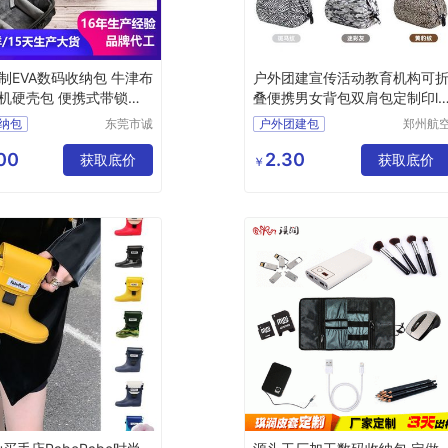
制EVA数码收纳包 牛津布
户外团建宣传活动教育机构可
机硬壳包 便携式带锁数
叠便携男女背包双肩包定制印lo
go
纳包
东莞市诚
户外团建包
郑州航
丰箱包有
港区芙
壳包
数码包
宣传活动教育
限公司
鑫日用
00
2.30
壳包
获取底价
机构可折叠便携包
获取底价
￥
货店
码包
男女背包
双肩包定制印logo