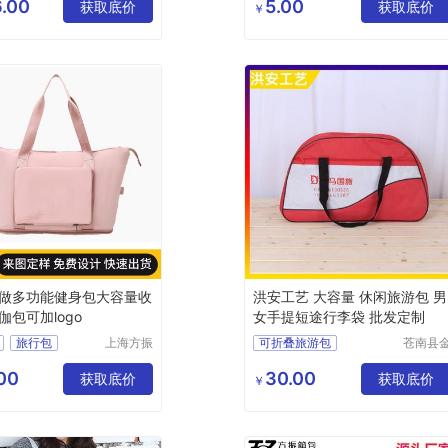
有限公司
工艺品
.00
5.00
获取底价
户外登山包
获取底价
￥
短途旅游包
旅游包定制
做多功能健身包大容量收
洪安工艺 大容量 休闲旅游包 男
伽包可加logo
女手提短途行李袋 批发定制
旅行包
上海方振
可折叠旅游包
苍南县
箱包制品
乡镇洪
出差旅游包
有限公司
工艺品
00
30.00
获取底价
旅游收纳包
获取底价
￥
休闲旅游包
旅行社旅游包