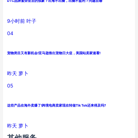
DTC品牌繁荣背后的假象？出海不出圈，出圈不盈利？问题在哪
9小时前
叶子
04
宠物类目又有新机会!亚马逊推出宠物日大促，美国站卖家速看!
昨天
萝卜
05
这些产品在海外卖爆了!跨境电商卖家现在转做Tik Tok还来得及吗?
昨天
萝卜
其他服务