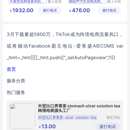
大善堂高档保真和田玉平安
颍上星源
铜葫芦汽车挂饰高档男士车
颍上乐投
科技发展
科技发展
1932.00
476.00
拨打电话
有限公司
拨打电话
有限公司
￥
￥
3月下载量超5800万，TikTok成为跨境电商流量风口，
或将撼动Facebook霸主地位-爱客盛AIECOMS var
_hmt=_hmt||[];_hmt.push(["_setAutoPageview",!1])
首页
服务分类
热门服务
外贸出口养胃茶 stomach ulcer solution tea
跨境电商源头工厂
外贸出口养胃茶
ulcer
solution
tea
湖北万松
堂大健康
跨境电商源头工厂
医药集团
13.00
拨打电话
￥
有限公司