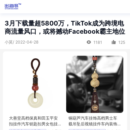
3月下载量超5800万，TikTok成为跨境电
商流量风口，或将撼动Facebook霸主地位
小莫/ 2022-04-28
1181
125
大善堂高档保真和田玉平安
铜葫芦汽车挂饰高档男士车
扣挂件汽车钥匙扣男女包挂
载吊坠后视镜挂件车内装饰
饰创意送礼物
用品