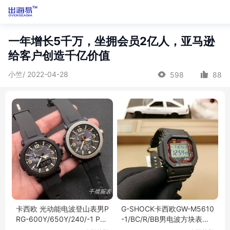
一年增长5千万，坐拥会员2亿人，亚马逊
给客户创造千亿价值
小竺/ 2022-04-28
598
88
卡西欧 光动能电波登山表男P
G-SHOCK卡西欧GW-M5610
RG-600Y/650Y/240/-1 PR
-1/BC/R/BB男电波方块表抬
W-60/6600/50
手亮GW-5000原点