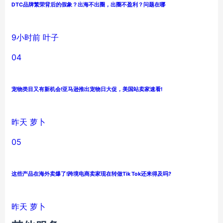
DTC品牌繁荣背后的假象？出海不出圈，出圈不盈利？问题在哪
9小时前
叶子
04
宠物类目又有新机会!亚马逊推出宠物日大促，美国站卖家速看!
昨天
萝卜
05
这些产品在海外卖爆了!跨境电商卖家现在转做Tik Tok还来得及吗?
昨天
萝卜