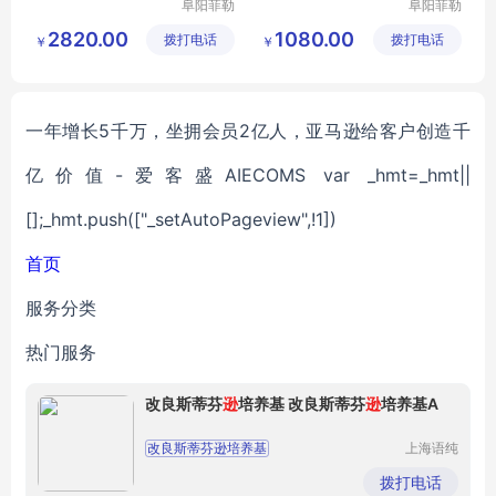
阜阳菲勒
阜阳菲勒
科技有限
科技有限
2820.00
1080.00
拨打电话
公司
拨打电话
公司
￥
￥
一年增长5千万，坐拥会员2亿人，亚马逊给客户创造千
亿价值-爱客盛AIECOMS var _hmt=_hmt||
[];_hmt.push(["_setAutoPageview",!1])
首页
服务分类
热门服务
改良斯蒂芬
逊
培养基 改良斯蒂芬
逊
培养基A
改良斯蒂芬逊培养基
上海语纯
生物科技
改良斯蒂芬逊培养基A
有限公司
拨打电话