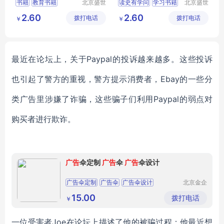
书籍
教育书籍
北京盛世
读史有学问
学习书籍
北京盛世
文博文化
文博文化
钢铁是怎样炼成的
书籍
2.60
2.60
拨打电话
传播中心
拨打电话
传播中心
￥
￥
最近在论坛上，关于Paypal的投诉越来越多。这些投诉
也引起了警方的重视，警方提示消费者，Ebay的一些分
类广告里涉嫌了诈骗，这些骗子们利用Paypal的弱点对
购买者进行欺诈。
广告
伞定制
广告
伞
广告
伞设计
广告伞定制
广告伞
广告伞设计
北京金企
文创科技
有限公司
15.00
拨打电话
￥
一位受害者Joe在论坛上描述了他的被骗过程：他最近想