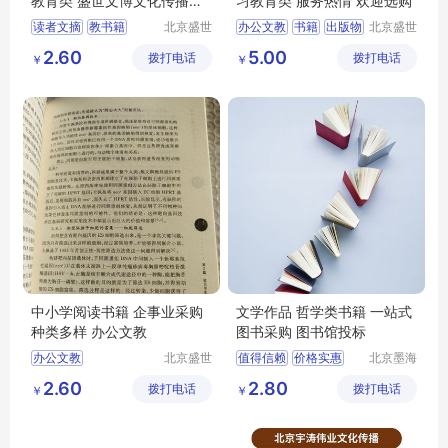
教育类 盛世文博文化传播中
习教育类 服务热情 欢迎选购
心
读者文摘
教书籍
北京盛世
办公文教
书籍
出版物
北京盛世
文博文化
文博文化
学习考试
教育类
2.60
5.00
拨打电话
传播中心
拨打电话
传播中心
￥
￥
中小学阅读书籍 企事业采购
文学作品 哲学类书籍 一站式
种类多样 办公文教
图书采购 图书馆投标
办公文教
北京盛世
值得信赖
价格实惠
北京墨海
文博文化
书田文化
品质保证
2.60
2.80
拨打电话
传播中心
拨打电话
有限公司
￥
￥