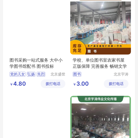
图书采购一站式服务 大中小
学校、单位图书室农家书屋
学图书馆配书 图书投标
正版保障 完善服务 畅销文学
党的儿女
弘扬
先烈
北京盛世
图书
北京宇涛
文博文化
伟业文化
优秀
党员
4.80
3.00
拨打电话
传播中心
拨打电话
传播有限
￥
￥
公司