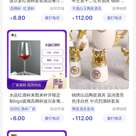
波尔多红酒杯套装酒店餐厅
帝王黄十二生肖酒具 锦绣 温
葡萄酒杯
酒器
高脚杯
红酒杯
深圳市瑞
羊脂白玉陶瓷酒具
淄博锦绣
信玻璃制
陶瓷有限
葡萄酒杯
酒具
中式陶瓷酒具
6.80
112.00
拨打电话
品有限公
拨打电话
公司
￥
￥
陶瓷酒具套装
司
陶瓷酒具
简约陶瓷酒具
水晶红酒杯来图来样开模定
锦绣出品陶瓷酒具 温润透亮
制logo玻璃高脚杯波尔多葡
色泽自然 中式烈酒杯套装
萄酒杯
深圳红酒杯厂家
深圳市瑞
陶瓷酒具套组
淄博锦绣
信玻璃制
陶瓷有限
红酒杯厂家
羊脂白玉陶瓷酒具
6.00
112.00
拨打电话
品有限公
拨打电话
公司
￥
￥
红酒杯定制
红酒杯
简约陶瓷酒具
司
高脚杯
陶瓷酒具套装
中式陶瓷酒具