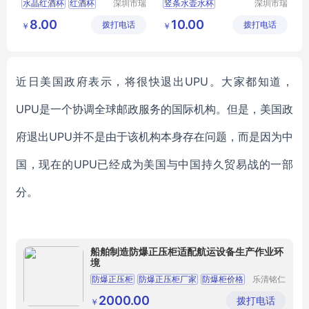
水晶红酒杯
红酒杯
深圳市瑞
竖条水壶水杯
深圳市瑞
信玻璃制
信玻璃制
水晶杯
高脚杯
玻璃杯
水壶水杯
竖条水杯
8.00
10.00
拨打电话
品有限公
拨打电话
品有限公
￥
￥
竖条水壶
水壶
司
司
近日美国政府表示，将很快退出UPU。大家都知道，
UPU是一个协调全球邮政服务的国际机构。但是，美国政
府退出UPU并不是由于该机构本身存在问题，而是因为中
国，现在的UPU已经成为美国与中国持久贸易战的一部
分。
船舶制造防爆正压柜适配航运设备生产作业环
境
防爆正压柜
防爆正压柜厂家
防爆柜价格
乐清铭仁
防爆电器
正压防爆柜批发价
防爆正压柜厂家批发
有限公司
2000.00
拨打电话
￥