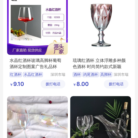
水晶红酒杯玻璃高脚杯葡萄
琉璃红酒杯 立体浮雕多种颜
酒杯定制图案广告礼品杯
色酒杯 时尚简约款式新颖
红酒杯
水晶红酒杯
深圳市瑞
酒杯
鸡尾酒杯
高脚杯
深圳市瑞
信玻璃制
信玻璃制
高档红酒杯
高脚杯
大度酒杯
红酒杯
9.10
8.00
拨打电话
品有限公
拨打电话
品有限公
￥
￥
红酒杯定制
司
司