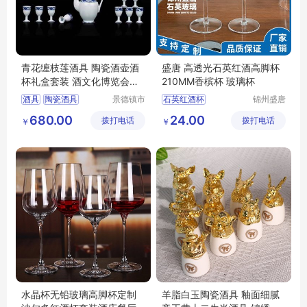
青花缠枝莲酒具 陶瓷酒壶酒
盛唐 高透光石英红酒高脚杯
杯礼盒套装 酒文化博览会展
210MM香槟杯 玻璃杯
品
酒具
陶瓷酒具
景德镇市
石英红酒杯
锦州盛唐
合元陶瓷
石英玻璃
陶瓷酒壶
陶瓷酒杯
石英高脚杯
680.00
24.00
拨打电话
有限公司
拨打电话
有限公司
￥
￥
青花酒具
石英玻璃杯
高脚杯
红酒杯厂家
水晶杯无铅玻璃高脚杯定制
羊脂白玉陶瓷酒具 釉面细腻