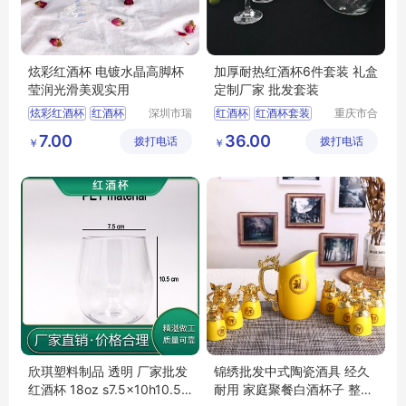
炫彩红酒杯 电镀水晶高脚杯
加厚耐热红酒杯6件套装 礼盒
莹润光滑美观实用
定制厂家 批发套装
炫彩红酒杯
红酒杯
深圳市瑞
红酒杯
红酒杯套装
重庆市合
信玻璃制
川区金星
高脚杯
酒杯
彩色酒杯
红酒杯套装定制
7.00
36.00
拨打电话
品有限公
拨打电话
玻璃制品
￥
￥
司
有限公司
欣琪塑料制品 透明 厂家批发
锦绣批发中式陶瓷酒具 经久
红酒杯 18oz s7.5x10h10.5 7
耐用 家庭聚餐白酒杯子 整套