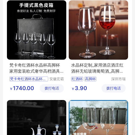
梵卡奇红酒杯水晶杯高脚杯
水晶杯定制_家用酒店酒庄红
家用套装欧式奢华高档酒具
酒杯无铅玻璃葡萄酒_高脚杯
波尔多手工杯
玻璃杯制品
梵卡奇红酒杯水晶杯高脚杯
安徽宏霸
红酒杯
高脚杯
深圳市瑞
机械设备
信玻璃制
无铅玻璃杯
酒具
1740.00
3.90
拨打电话
有限公司
拨打电话
品有限公
￥
￥
司