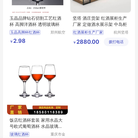
玉晶品牌钻石切割工艺红酒
坚塔 酒庄货架 红酒展柜生产
杯 高脚洋酒杯 透明玻璃杯
厂家 定做酒水展示架 中岛柜
玉晶高脚杯红酒杯
郑州航空
红酒展柜生产厂家
杭州坚塔
港区芙乐
货架有限
创意酒杯水晶洋酒
定做红酒展示架
2.98
2880.00
￥
鑫日用百
拨打电话
公司
￥
白酒香槟钻石杯玻璃杯
酒庄货架
货店
饭店红酒杯套装 家用水晶大
号欧式葡萄酒杯 水晶玻璃高
脚杯酒杯
玻璃红酒杯
重庆市金