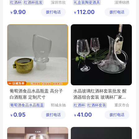
5g
组合
红酒杯
红酒杯批发
深圳市欣
礼盒装陶瓷酒具
淄博锦绣
琪塑料制
陶瓷有限
红酒杯厂家
酒杯
易清洗陶瓷酒具
9.90
112.00
拨打电话
品有限公
拨打电话
公司
￥
￥
酒杯厂家
陶瓷酒具套装
司
陶瓷酒具
简约陶瓷酒具
葡萄酒食品水晶瓶盖 高分子
水晶玻璃红酒杯套装批发 醒
白酒瓶塞 定制尺寸
酒器组合套装 玻璃杯厂家直
供
葡萄酒食品水晶瓶盖
郓城永驰
红酒杯
红酒杯套装
重庆市合
包装有限
川区金星
高分子白酒瓶塞
玻璃红酒杯
0.95
41.00
拨打电话
公司
拨打电话
玻璃制品
￥
￥
有限公司