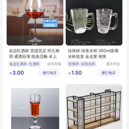
金边红酒杯 货源充足 经久耐
珍珠杯 珍珠水杯 280ml玻璃
用 通透轻薄 线条流畅 卓上
水杯批发 金达莱 销售
金边红酒杯
红酒杯
深圳市瑞
珍珠杯
珍珠水杯
重庆市合
信玻璃制
川区金星
红酒杯礼品
葡萄酒杯
280ml玻璃水杯批发
3.00
1.50
拨打电话
品有限公
拨打电话
玻璃制品
￥
￥
波尔多红酒杯
司
有限公司