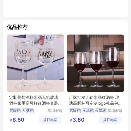
优品推荐
定制葡萄酒杯水晶无铅玻璃
厂家批发无铅水晶红酒杯 玻
酒杯家用高脚杯红酒杯套装
璃高脚杯可定制logo礼品包
礼盒
装
高脚杯
红酒杯
深圳市瑞
高脚杯
水晶杯
红酒杯
深圳市瑞
信玻璃制
信玻璃制
葡萄酒杯
酒具
水晶杯
葡萄酒杯
玻璃红酒杯
8.50
3.80
拨打电话
品有限公
拨打电话
品有限公
￥
￥
司
司