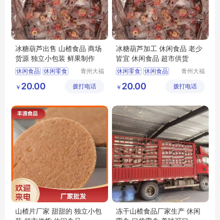
冰糖葫芦出售 山楂食品 商场
冰糖葫芦加工 休闲食品 老少
货源 独立小包装 鲜果制作
皆宜 休闲食品 超市供货
休闲食品
休闲零食
青州大福
休闲零食
休闲食品
青州大福
门农业发
门农业发
冻干山楂制品供应
山楂食品
20.00
20.00
拨打电话
展有限公
拨打电话
展有限公
￥
￥
山楂食品
山楂制品
冻干冰糖葫芦供应
司
司
隆清良品
山楂片厂家 甜甜的 独立小包
冻干山楂食品厂家生产 休闲