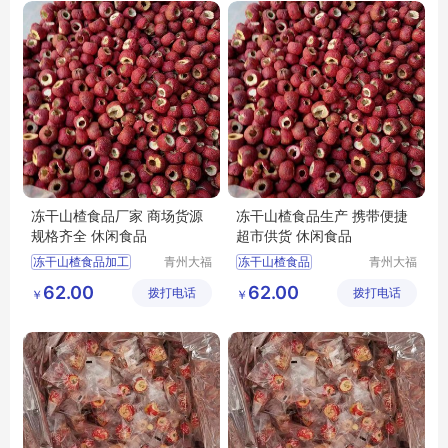
休闲食品批发
冻干山楂食品厂家 商场货源
冻干山楂食品生产 携带便捷
规格齐全 休闲食品
超市供货 休闲食品
冻干山楂食品加工
青州大福
冻干山楂食品
青州大福
门农业发
门农业发
冻干山楂制品生产
冻干山楂厂家供应
62.00
62.00
拨打电话
展有限公
拨打电话
展有限公
￥
￥
冻干山楂食品厂家
冻干山楂制品加工
司
司
冻干山楂食品出售
冻干山楂制品生产厂家
冻干山楂加工
冻干山楂食品厂家生产