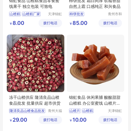
锦虹食品 山楂糕食品零食蜜
柿饼批发 霜白肉厚 软糯香甜
饯果干 独立包装 可致电
自然上霜 口感纯正 和兴食品
山楂糕
山楂糕厂家
天津锦虹
柿饼批发
青州市和
食品有限
兴食品有
山楂糕定制
8.00
85.00
拨打电话
公司
拨打电话
限公司
￥
￥
山楂糕批发
天津山楂糕
冻干山楂供应 隆清良品山楂
锦虹食品 休闲果脯 酸酸甜甜
食品批发 批量供应 超市供货
山楂糕 办公室蜜饯 山楂片零
食
隆清良品山楂食品批发
青州大福
山楂片
山楂糕
天津锦虹
门农业发
食品有限
冻干山楂制品出售
山楂糕批发
29.00
10.00
拨打电话
展有限公
拨打电话
公司
￥
￥
休闲零食批发
山楂糕厂家
司
冻干山楂食品厂家供应
天津山楂糕