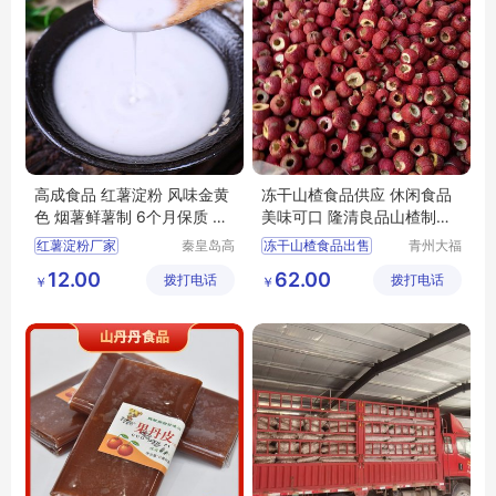
高成食品 红薯淀粉 风味金黄
冻干山楂食品供应 休闲食品
色 烟薯鲜薯制 6个月保质 支
美味可口 隆清良品山楂制品
持代加工
批发
红薯淀粉厂家
秦皇岛高
冻干山楂食品出售
青州大福
成食品产
门农业发
冻干山楂加工
12.00
62.00
拨打电话
业股份有
拨打电话
展有限公
￥
￥
冻干山楂制品厂家出售
限公司
司
冻干山楂厂家生产
冻干山楂食品