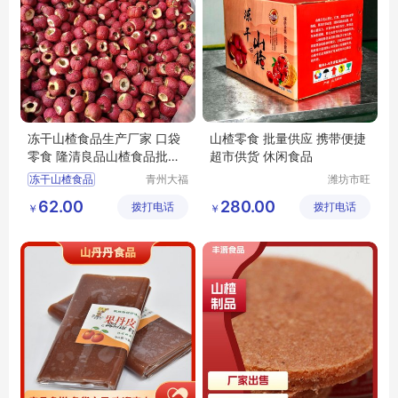
冻干山楂食品生产厂家 口袋
山楂零食 批量供应 携带便捷
零食 隆清良品山楂食品批发
超市供货 休闲食品
酸甜可口
冻干山楂食品
青州大福
潍坊市旺
门农业发
民果蔬有
冻干山楂食品厂家
62.00
280.00
拨打电话
展有限公
拨打电话
限公司
￥
￥
冻干山楂食品生产厂家
司
冻干山楂厂家
冻干山楂制品厂家出售