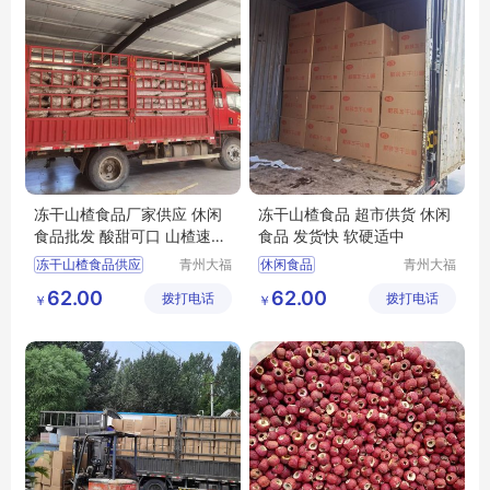
冻干山楂食品厂家供应 休闲
冻干山楂食品 超市供货 休闲
食品批发 酸甜可口 山楂速食
食品 发货快 软硬适中
小零食
冻干山楂食品供应
青州大福
休闲食品
青州大福
门农业发
门农业发
隆清良品山楂食品批发
隆清良品山楂制品批发
62.00
62.00
拨打电话
展有限公
拨打电话
展有限公
￥
￥
休闲食品批发
冻干山楂制品出售
司
司
休闲食品
隆清良品山楂食品批发
冻干山楂食品生产
冻干山楂厂家