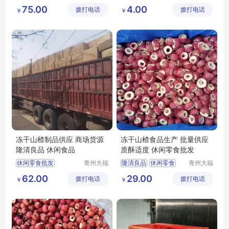
源食品厂
丹食品有
山楂片出售
山楂果丹皮厂家
75.00
4.00
拨打电话
拨打电话
限公司
￥
￥
丰源出售山楂片
山楂果丹皮
原味山楂片厂家原味山楂片
散装果丹皮
批发山楂片
果丹皮厂家
冻干山楂制品供应 商场货源
冻干山楂食品生产 批量供应
隆清良品 休闲食品
质酥适度 休闲零食批发
休闲零食批发
青州大福
隆清良品
休闲零食
青州大福
门农业发
门农业发
冻干山楂厂家生产
冻干山楂制品出售
62.00
29.00
拨打电话
展有限公
拨打电话
展有限公
￥
￥
隆清良品山楂食品批发
休闲食品批发
司
司
隆清良品
休闲食品
冻干山楂食品厂家供应