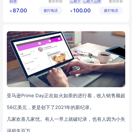
柿饼
青州市和
山楂片
山楂片品牌
青州市和
兴食品有
兴食品有
山楂片厂家
87.00
100.00
拨打电话
限公司
拨打电话
限公司
￥
￥
亚马逊Prime Day正在如火如荼的进行着，收入销售额超
56亿美元，更是创下了2021年的新纪录。
几家欢喜几家忧。有人一早上就破纪录，也有人因为小失
误损失百万。