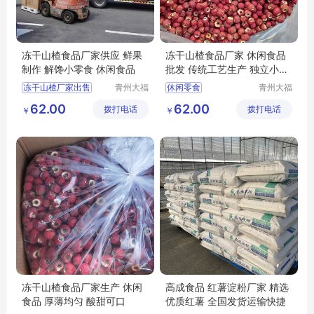
冻干山楂食品厂家供应 鲜果
冻干山楂食品厂家 休闲食品
制作 解馋小零食 休闲食品
批发 传统工艺生产 独立小包
装
冻干山楂厂家出售
青州大福
休闲零食
青州大福
门农业发
门农业发
冻干山楂食品出售
休闲食品批发
62.00
62.00
拨打电话
展有限公
拨打电话
展有限公
￥
￥
冻干山楂生产
冻干山楂制品加工
司
司
冻干山楂食品厂家生产
冻干山楂制品厂家
冻干山楂食品加工
休闲食品
冻干山楂食品厂家生产 休闲
高成食品 红薯淀粉厂家 精选
食品 厚薄均匀 酸甜可口
优质红薯 全国发货运输快捷