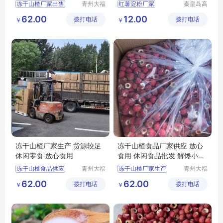
冻干山楂厂家出售
青州大福
红薯淀粉厂家
秦皇岛高
门农业发
成食品产
冻干山楂食品
62.00
12.00
拨打电话
展有限公
拨打电话
业股份有
￥
￥
冻干山楂食品生产厂家
司
限公司
冻干山楂制品供应
冻干山楂食品厂家
冻干山楂厂家生产 货源较足
冻干山楂食品厂家供应 放心
休闲零食 放心食用
食用 休闲食品批发 解馋小零
食
冻干山楂食品供应
青州大福
冻干山楂厂家生产
青州大福
门农业发
门农业发
冻干山楂食品厂家出售
冻干山楂食品厂家
62.00
62.00
拨打电话
展有限公
拨打电话
展有限公
￥
￥
冻干山楂
冻干山楂制品厂家出售
司
司
冻干山楂食品厂家供应
冻干山楂
冻干山楂食品
冻干山楂食品供应