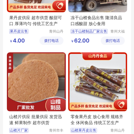
果丹皮供应 超市供货 酸甜可
冻干山楂食品出售 隆清良品
口 厚薄均匀 传统工艺生产
口感酸甜 放心食用
果丹皮出售
青州山丹
冻干山楂制品厂家出售
青州大福
丹食品有
门农业发
零食果丹皮
休闲食品
4.00
62.00
拨打电话
限公司
拨打电话
展有限公
￥
￥
果丹皮供应
隆清良品山楂制品批发
司
山楂果丹皮
隆清良品山楂食品批发
山楂果丹皮厂家
冻干山楂食品生产
山楂片供应 批量供应 发货迅
零食果丹皮 放心食用 规格齐
速 鲜果制作 超市供货
全 休闲食品 传统工艺生产
山楂片厂家
青州市丰
山楂果丹皮出售
青州山丹