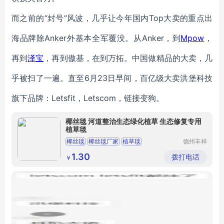
而之前的“封号”风波，几乎让今年国内Top大卖的重点出
海品牌除Anker外基本全军覆没。从Anker，到
Mpow
，
再到
泽宝
，再到傲基，在到万拓。中国做精品的大卖，几
乎被扫了一遍。直至6月23日早间，百亿级大卖洪堡科技
旗下品牌：Letsfit，Letscom，链接变狗。
椰丝毯 河道整治生态绿化植草 生态修复专用
植草毯
椰丝毯
椰丝毯厂家
植草毯
德州丰祥
新材料有
限公司
1.30
拨打电话
￥