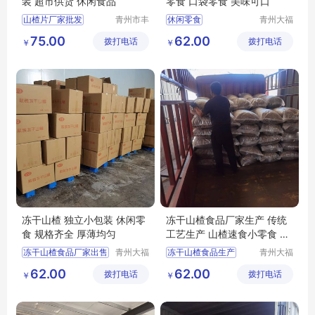
装 超市供货 休闲食品
零食 口袋零食 美味可口
山楂片厂家批发
青州市丰
休闲零食
青州大福
源食品厂
门农业发
丰源出售山楂片
隆清良品山楂制品批发
75.00
62.00
拨打电话
拨打电话
展有限公
￥
￥
山楂片批发
山楂片
隆清良品山楂食品批发
司
冻干山楂食品厂家生产
冻干山楂食品厂家供应
冻干山楂 独立小包装 休闲零
冻干山楂食品厂家生产 传统
食 规格齐全 厚薄均匀
工艺生产 山楂速食小零食 休
闲食品批发
冻干山楂食品厂家出售
青州大福
冻干山楂食品生产
青州大福
门农业发
门农业发
冻干山楂食品厂家
冻干山楂食品
62.00
62.00
拨打电话
展有限公
拨打电话
展有限公
￥
￥
冻干山楂食品出售
冻干山楂制品生产厂家
司
司
冻干山楂厂家生产
冻干山楂制品出售
冻干山楂食品供应
冻干山楂食品厂家供应