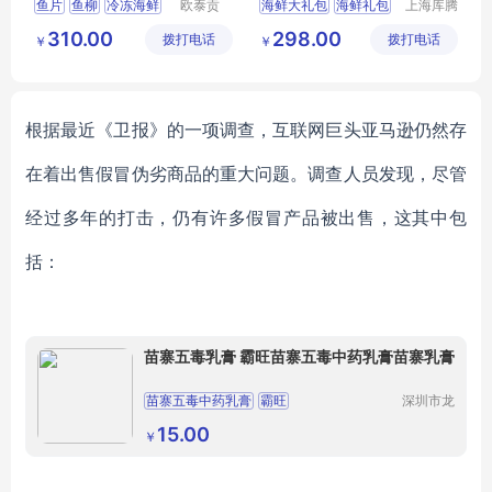
鱼片
鱼柳
冷冻海鲜
欧泰贡
海鲜大礼包
海鲜礼包
上海库腾
（广东）
实业有限
龙利鱼
鱼类
海鲜团购
海鲜券
310.00
298.00
拨打电话
食品有限
拨打电话
公司
￥
￥
公司
根据最近《卫报》的一项调查，互联网巨头亚马逊仍然存
在着出售假冒伪劣商品的重大问题。调查人员发现，尽管
经过多年的打击，仍有许多假冒产品被出售，这其中包
括：
苗寨五毒乳膏 霸旺苗寨五毒中药乳膏苗寨乳膏
苗寨五毒中药乳膏
霸旺
深圳市龙
华区我用
霸旺苗寨五毒中药乳膏
心贸易商
15.00
￥
行