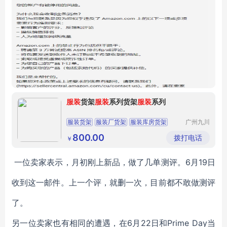
服装
货架
服装
系列货架
服装
系列
服装货架
服装厂货架
服装库房货架
广州九川
货架有限
公司
800.00
拨打电话
￥
一位卖家表示，月初刚上新品，做了几单测评。6月19日
收到这一邮件。上一个评，就删一次，目前都不敢做测评
了。
另一位卖家也有相同的遭遇，在6月22日和Prime Day当