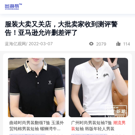
服装大卖又关店，大批卖家收到测评警
告！亚马逊允许删差评了
蓝海亿观网/ 2022-03-07
2079
114
曲靖时尚男装翻领T恤 玉溪外
广州时尚男装短袖T恤
潮流男
贸纯棉男装短袖 螺蛳湾牛仔
装
短袖 韩版年轻人男装
男装长裤