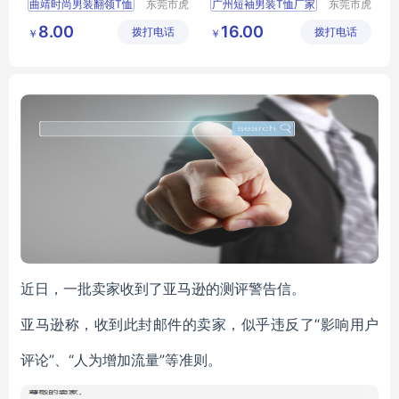
曲靖时尚男装翻领T恤
东莞市虎
广州短袖男装T恤厂家
东莞市虎
门转转服
门转转服
玉溪外贸纯棉男装短袖
广州的男装
8.00
16.00
拨打电话
饰经营部
拨打电话
饰经营部
￥
￥
螺蛳湾牛仔男装长裤
广州时尚男装厂家
螺蛳湾地摊男装短袖
昆明牛仔短裤拿货
近日，一批卖家收到了亚马逊的测评警告信。
亚马逊称，收到此封邮件的卖家，似乎违反了“影响用户
评论”、“人为增加流量”等准则。