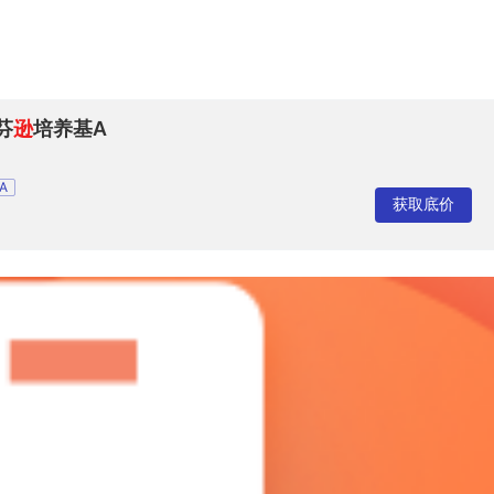
芬
逊
培养基A
A
获取底价