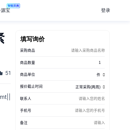
智能采购
登录
寻源宝
紧
填写询价
51
t||