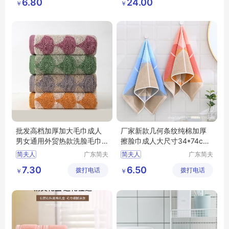
6.80
24.00
￥
￥
琦日用品
公司
店
批发高档加厚加大毛巾成人
厂家新款几何条纹纯棉加厚
男女通用外贸热款洗脸毛巾
擦脸巾成人大尺寸34*74cm
纯棉
家庭毛巾
简夫人
广东简夫
简夫人
广东简夫
人家纺有
人家纺有
7.30
6.50
拨打电话
限公司
拨打电话
限公司
￥
￥