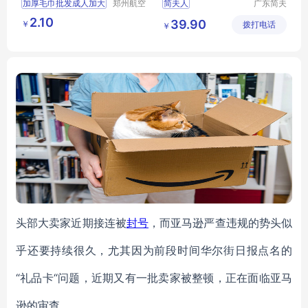
加厚毛巾批发成人加大
郑州航空
简夫人
广东简夫
港区全瑞
人家纺有
吸水好商务棉毛巾家用
2.10
39.90
￥
琦日用品
拨打电话
限公司
￥
礼品宣传刺绣logo
店
头部大卖家近期接连被
封号
，而亚马逊严查违规的势头似
乎还要持续很久，尤其因为前段时间华尔街日报点名的
“礼品卡“问题，近期又有一批卖家被整顿，正在面临亚马
逊的审查。