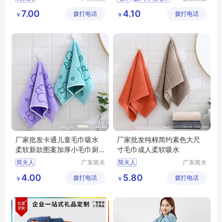
人家纺有
用品（南
毛巾定制
印花毛巾
7.00
4.10
拨打电话
限公司
拨打电话
通）有限
￥
￥
公司
厂家批发卡通儿童毛巾吸水
厂家批发纯棉简约素色大尺
柔软新款图案加厚小毛巾厨
寸毛巾成人柔软吸水
房擦手巾
简夫人
广东简夫
简夫人
广东简夫
人家纺有
人家纺有
4.00
5.80
拨打电话
限公司
拨打电话
限公司
￥
￥