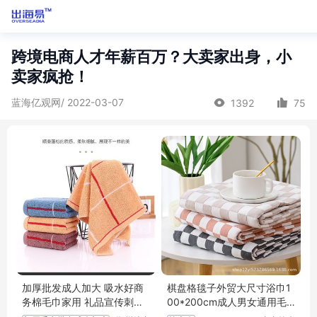
跨境电商人才年薪百万？大卖家出身，小
卖家疯抢！
蓝海亿观网/ 2022-03-07
1392
75
加厚批发成人加大 吸水好商
棋盘格毯子外贸大尺寸浴巾1
务棉毛巾家用 礼品宣传刺绣l
00*200cm成人男女通用毛
ogo
巾毯