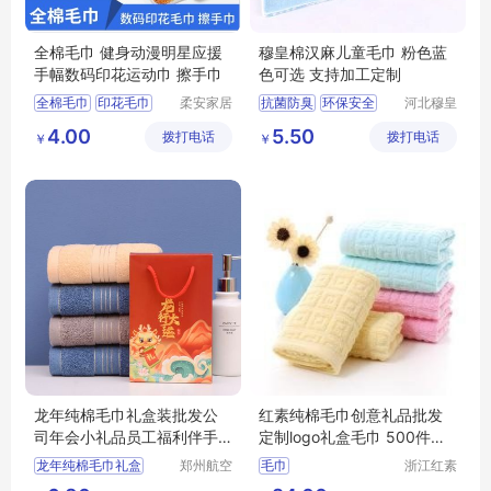
全棉毛巾 健身动漫明星应援
穆皇棉汉麻儿童毛巾 粉色蓝
手幅数码印花运动巾 擦手巾
色可选 支持加工定制
全棉毛巾
印花毛巾
柔安家居
抗菌防臭
环保安全
河北穆皇
用品（南
纺织品制
擦手巾
运动毛巾
儿童毛巾生产厂家
4.00
5.50
拨打电话
通）有限
拨打电话
造有限公
￥
￥
毛巾定制
汉麻毛巾
公司
司
龙年纯棉毛巾礼盒装批发公
红素纯棉毛巾创意礼品批发
司年会小礼品员工福利伴手
定制logo礼盒毛巾 500件起
礼定 制logo
订不单独零售
龙年纯棉毛巾礼盒
郑州航空
毛巾
浙江红素
港区全瑞
实业有限
手礼定
制logo