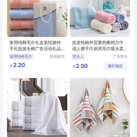
家用纯棉毛巾礼盒装结婚伴
批发纯棉外贸素色断档方巾
手礼批发全棉广告活动礼品
成人擦手巾厨房毛巾吸水柔
毛巾刺绣logo
软家用
家用纯棉毛巾
郑州航空
简夫人
广东简夫
港区全瑞
人家纺有
礼盒装结婚伴手礼
2.20
2.50
￥
琦日用品
拨打电话
限公司
￥
广告活动礼品毛巾刺绣logo
店