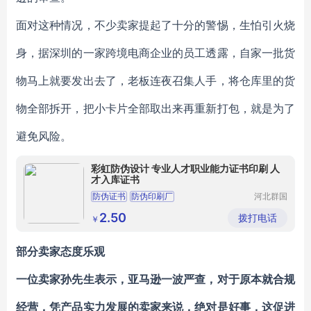
面对这种情况，不少卖家提起了十分的警惕，生怕引火烧
身，据深圳的一家跨境电商企业的员工透露，自家一批货
物马上就要发出去了，老板连夜召集人手，将仓库里的货
物全部拆开，把小卡片全部取出来再重新打包，就是为了
避免风险。
彩虹防伪设计 专业人才职业能力证书印刷 人
才入库证书
防伪证书
防伪印刷厂
河北群国
英特种防
伪印刷有
2.50
拨打电话
￥
限公司
部分卖家态度乐观
一位卖家孙先生表示，亚马逊一波严查，对于原本就合规
经营，凭产品实力发展的卖家来说，绝对是好事，这促进