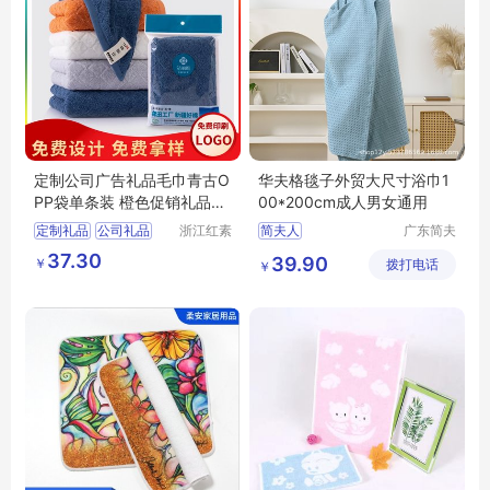
定制公司广告礼品毛巾青古O
华夫格毯子外贸大尺寸浴巾1
PP袋单条装 橙色促销礼品创
00*200cm成人男女通用
意伴手礼
定制礼品
公司礼品
浙江红素
简夫人
广东简夫
实业有限
人家纺有
广告礼品
毛巾
37.30
39.90
￥
公司
拨打电话
限公司
￥
促销礼品