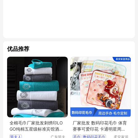
优品推荐
全棉毛巾厂家批发刺绣印LO
厂家批发 数码印花毛巾 体育
GO纯棉五星级标准宾馆酒店
赛事可爱印花 卡通明星周边
民俗浴巾
手办 柔安家居
简夫人
广东简夫
毛巾
数码印花毛巾
柔安家居