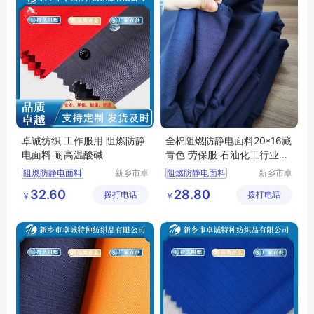
卓诚纺织 工作服用 阻燃防静
全棉阻燃防静电面料20*16藏
电面料 耐高温酸碱
青色 劳保服 石油化工行业工
作服
阻燃防静电面料
新乡市卓
阻燃防静电面料
新乡市卓
诚特种纺
诚特种纺
防静电面料
阻燃面料
功能性面料
32.60
28.80
拨打电话
织品有限
拨打电话
织品有限
￥
￥
耐酸碱面料
防静电布
工作服面料
公司
公司
CVC阻燃面料
阻燃纱卡