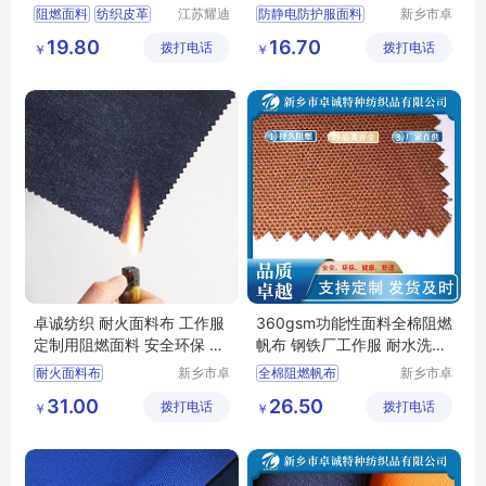
料155克
阻燃面料
纺织皮革
江苏耀迪
防静电防护服面料
新乡市卓
新材料有
诚特种纺
功能性面料
功能性面料
19.80
16.70
拨打电话
限公司
拨打电话
织品有限
￥
￥
功能性棉类面料
石油天然气招标面料
公司
服装面料
竹纤维
防静电面料
卓诚纺织 耐火面料布 工作服
360gsm功能性面料全棉阻燃
定制用阻燃面料 安全环保 防
帆布 钢铁厂工作服 耐水洗摩
静电
擦 支持定制
耐火面料布
新乡市卓
全棉阻燃帆布
新乡市卓
诚特种纺
诚特种纺
工作服定制用阻燃面料
功能性面料
31.00
26.50
拨打电话
织品有限
拨打电话
织品有限
￥
￥
全棉阻燃面料
钢铁厂工作服
公司
公司
焊工面料
防静电面料
阻燃布厂家
工装面料