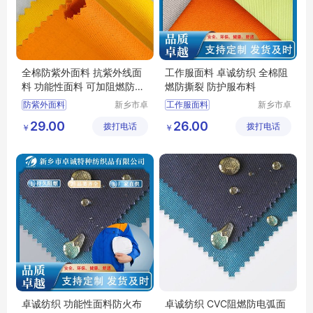
全棉防紫外面料 抗紫外线面
工作服面料 卓诚纺织 全棉阻
料 功能性面料 可加阻燃防静
燃防撕裂 防护服布料
电功能
防紫外面料
新乡市卓
工作服面料
新乡市卓
诚特种纺
诚特种纺
抗紫外线面料
防撕裂面料
29.00
26.00
拨打电话
织品有限
拨打电话
织品有限
￥
￥
功能性面料
全棉阻燃面料
阻燃布
公司
公司
阻燃防静电面料
阻燃面料
工装面料
卓诚纺织 功能性面料防火布
卓诚纺织 CVC阻燃防电弧面