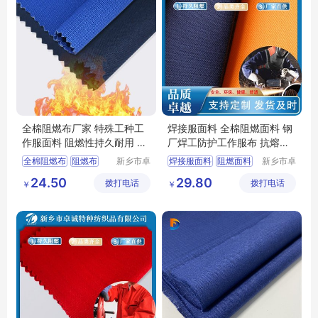
全棉阻燃布厂家 特殊工种工
焊接服面料 全棉阻燃面料 钢
作服面料 阻燃性持久耐用 符
厂焊工防护工作服布 抗熔融
合国标
金属冲击
全棉阻燃布
阻燃布
新乡市卓
焊接服面料
阻燃面料
新乡市卓
诚特种纺
诚特种纺
阻燃布厂家
阻燃面料
全棉阻燃面料
焊工服
24.50
29.80
拨打电话
织品有限
拨打电话
织品有限
￥
￥
工作服面料
劳保服
公司
公司