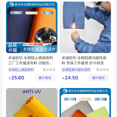
卓诚纺织 全棉阻止燃烧面料
卓诚纺织 全棉阻燃功能性面
工厂工作服原布料 功能性布
料 劳保工作服用 纱卡材质
天然纤维棉
全棉阻止燃烧面料
新乡市卓
全棉阻燃功能性面料
新乡市卓
诚特种纺
诚特种纺
防酸面料
功能性面料
劳保工作服用
25.60
24.50
拨打电话
织品有限
拨打电话
织品有限
￥
￥
阻燃布厂家
阻燃布厂家
防火布
公司
公司
工作服面料
工装面料