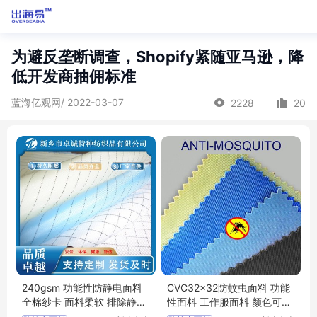
为避反垄断调查，Shopify紧随亚马逊，降
低开发商抽佣标准
蓝海亿观网/ 2022-03-07
2228
20
240gsm 功能性防静电面料
CVC32x32防蚊虫面料 功能
全棉纱卡 面料柔软 排除静电
性面料 工作服面料 颜色可定
离子危害
制