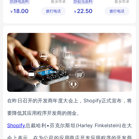
防静电面料
新乡市卓
防蚊虫面料
新乡市卓
诚特种纺
诚特种纺
功能性面料
全棉布
功能性面料
18.00
22.50
拨打电话
织品有限
拨打电话
织品有限
￥
￥
防静电布
工作服面料
多功能面料
公司
公司
工作服面料
涤棉面料
在昨日召开的开发商年度大会上，Shopify正式宣布，将
要降低其应用程序开发商的佣金。
Shopify
总裁哈利•芬克尔斯坦(Harley Finkelstein)在大
会上表示，在为公司的应用商店开发应用程序的开发商