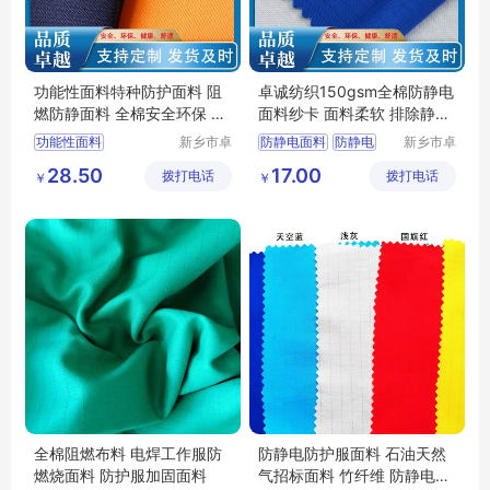
功能性面料特种防护面料 阻
卓诚纺织150gsm全棉防静电
燃防静面料 全棉安全环保 橘
面料纱卡 面料柔软 排除静电
红色丈青色
离子危害
功能性面料
新乡市卓
防静电面料
防静电
新乡市卓
诚特种纺
诚特种纺
特种防护面料
面料
防静电布
28.50
17.00
拨打电话
织品有限
拨打电话
织品有限
￥
￥
阻燃防静面料
工装面料
公司
公司
阻燃布厂家
工作服面料
全棉阻燃布料 电焊工作服防
防静电防护服面料 石油天然
燃烧面料 防护服加固面料
气招标面料 竹纤维 防静电面