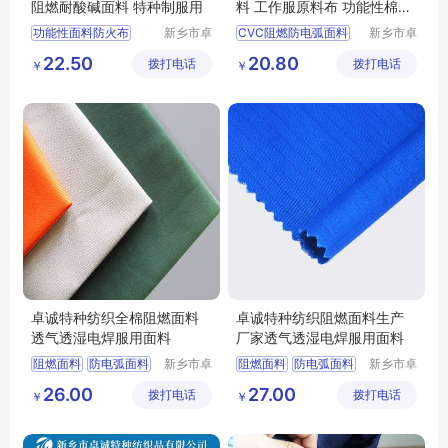
阻燃耐酸碱面料 特种制服用
料 工作服原料布 功能性棉类
面料
功能性面料防火布
新乡市卓
CVC阻燃防电弧面料
新乡市卓
诚特种纺
诚特种纺
阻燃耐酸碱面料
工作服原料布
22.50
20.80
拨打电话
织品有限
拨打电话
织品有限
￥
￥
特种制服用
功能性棉类面料
涤棉
公司
公司
耐高温面料
纯棉阻燃
工作服面料
卓诚特种纺织全棉阻燃面料
卓诚特种纺织阻燃面料生产
透气透湿电焊服用面料
厂家透气透湿电焊服用面料
阻燃面料
防电弧面料
新乡市卓
阻燃面料
防电弧面料
新乡市卓
诚特种纺
诚特种纺
焊工服面料
阻燃布
焊工服面料
阻燃布
26.00
27.00
拨打电话
织品有限
拨打电话
织品有限
￥
￥
焊工服
焊工服
公司
公司