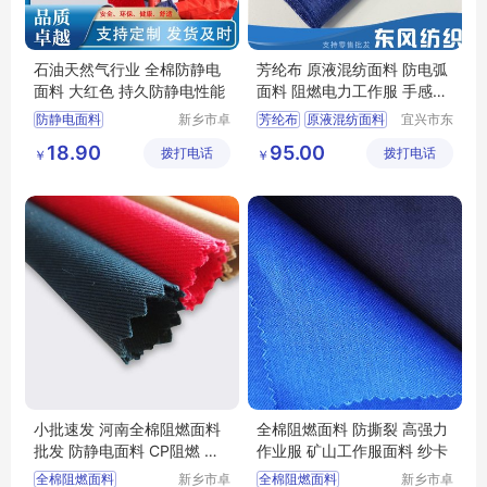
石油天然气行业 全棉防静电
芳纶布 原液混纺面料 防电弧
面料 大红色 持久防静电性能
面料 阻燃电力工作服 手感柔
软
防静电面料
新乡市卓
芳纶布
原液混纺面料
宜兴市东
诚特种纺
风纺织有
全棉防静电面料
防电弧面料
18.90
95.00
拨打电话
织品有限
拨打电话
限公司
￥
￥
阻燃防静电面料
阻燃电力工作服
公司
防静电布
石油工作服
小批速发 河南全棉阻燃面料
全棉阻燃面料 防撕裂 高强力
批发 防静电面料 CP阻燃 舒
作业服 矿山工作服面料 纱卡
适透气 健康环保
全棉阻燃面料
新乡市卓
全棉阻燃面料
新乡市卓