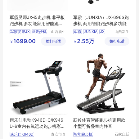
军霞灵犀JX-i5走步机 非平板
军霞（JUNXIA）JX-696S跑
跑步机 多功能家用智能跑步
步机 商用智能跑步机多功能
机
军霞灵犀JX
i5走步机
山西新生
军霞
JUNXIA
JX
山西新生
活健身器
活健身器
非平板跑步机
696S跑步机
1699.00
2.55万
拨打电话
材有限公
拨打电话
材有限公
￥
￥
军霞跑步机
司
司
军霞商用跑步机
康乐佳电动K946D-C/K946
跃羚体育智能跑步机家用款
D-B室内有氧运动跑步机彩屏
小型可折叠室内静音
连wifi
康乐佳K946D
泰安市泰
智能跑步机
石家庄跃