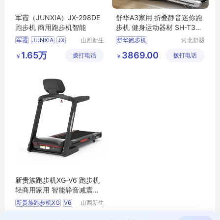
军霞（JUNXIA）JX-298DE
舒华A3家用 折叠静音迷你跑
跑步机 商用跑步机智能
步机 健身运动器材 SH-T330
0 微信互联
军霞
JUNXIA
JX
山西新生
舒华跑步机
河北舒毅
活健身器
体育用品
298DE跑步机
商用跑步机
1.65万
3869.00
拨打电话
材有限公
拨打电话
销售有限
￥
￥
军霞跑步机
家用跑步机
司
公司
军霞商用跑步机
智能跑步机
健身器材
新贵族跑步机XG-V6 跑步机
轻商用家用 智能静音减震跑
步机
新贵族跑步机XG
V6
山西新生
活健身器
跑步机轻商用家用
7800.00
拨打电话
材有限公
￥