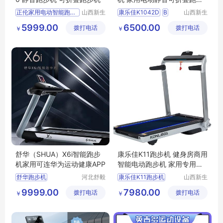
机
正伦家用电动智能跑步机A170
山西新生
康乐佳K1042D
B
山西新生
活健身器
活健身器
静音跑步机
C智能跑步机
5999.00
6500.00
拨打电话
材有限公
拨打电话
材有限公
￥
￥
可折叠跑步机
康乐佳跑步机
司
司
可折叠跑步机
跑步机
家用静音跑步机
舒华（SHUA）X6i智能跑步
康乐佳K11跑步机 健身房商用
机家用可连华为运动健康APP
智能电动跑步机 家用专用折
叠
舒华跑步机
河北舒毅
康乐佳K11跑步机
山西新生
体育用品
活健身器
商用跑步机
健身房商用智能电动跑步机
9999.00
7980.00
拨打电话
销售有限
拨打电话
材有限公
￥
￥
家用跑步机
家用跑步机
跑步机
公司
司
智能跑步机
健身器材
康乐佳跑步机