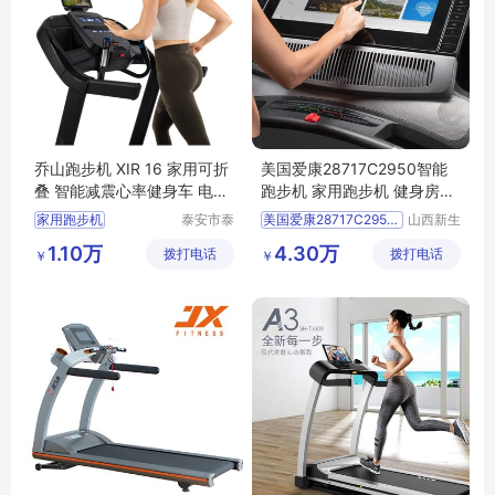
乔山跑步机 XIR 16 家用可折
美国爱康28717C2950智能
叠 智能减震心率健身车 电动
跑步机 家用跑步机 健身房专
触控屏
用跑步机
家用跑步机
泰安市泰
美国爱康28717C2950智能跑步机
山西新生
山区安美
活健身器
商用跑步机
跑步机
家用跑步机
1.10万
4.30万
拨打电话
瑞特健身
拨打电话
材有限公
￥
￥
乔山跑步机
健身房专用跑步机
器材有限
司
可折叠跑步机
公司