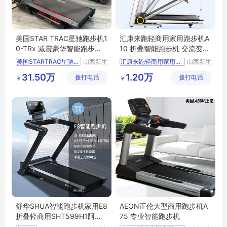
美国STAR TRAC星驰跑步机1
汇康来跑轻商用家用跑步机A
0-TRx 减震豪华智能跑步机
10 折叠智能跑步机 交流变频
家用跑步机
跑步机
美国STARTRAC星驰跑步机10
山西新生
汇康来跑轻商用家用跑步机A10
山西新生
活健身器
活健身器
TRx
折叠智能跑步机
31.50万
1.20万
拨打电话
材有限公
拨打电话
材有限公
￥
￥
减震豪华智能跑步机
交流变频跑步机
司
司
家用跑步机
舒华SHUA智能跑步机家用E8
AEON正伦大型商用跑步机A
折叠轻商用SHT599H1阿波
75 专业智能跑步机
罗减震