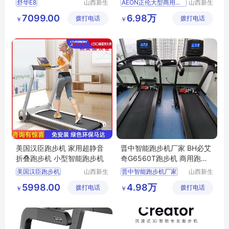
舒华E8
山西新生
AEON正伦大型商用跑步机A75
山西新生
活健身器
活健身器
专业智能跑步机
7099.00
6.98万
拨打电话
材有限公
拨打电话
材有限公
￥
￥
司
司
美国汉臣跑步机 家用超静音
晋中智能跑步机厂家 BH必艾
折叠跑步机 小型智能跑步机
奇G6560T跑步机 商用跑步
机
美国汉臣跑步机
山西新生
晋中智能跑步机厂家
山西新生
活健身器
活健身器
家用超静音折叠跑步机
BH必艾奇G6560T跑步机
5998.00
4.98万
拨打电话
材有限公
拨打电话
材有限公
￥
￥
小型智能跑步机
商用跑步机
跑步机
司
司
晋中跑步机