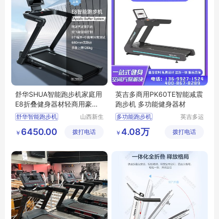
舒华SHUA智能跑步机家庭用
英吉多商用PK60TE智能减震
E8折叠健身器材轻商用豪华
跑步机 多功能健身器材
健身房
舒华智能跑步机
山西新生
多功能跑步机
英吉多运
活健身器
动设备发
舒华家用跑步机
智能跑步机
6450.00
4.08万
拨打电话
材有限公
拨打电话
展（北
￥
￥
舒华SHT599H1
商用跑步机
司
京）有限
减震跑步机
跑步机
公司