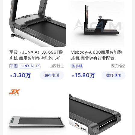
军霞（JUNXIA）JX-696T跑
Visbody-A 600商用智能跑
步机 商用智能多功能跑步机
步机 商业健身行业配置
军霞
JUNXIA
JX
山西新生
跑步机
西安维塑
活健身器
智能科技
696T跑步机
智能专业跑步机
3.30万
15.80万
拨打电话
材有限公
拨打电话
有限公司
￥
￥
军霞跑步机
696T
3D智能专业跑步机
司
军霞商用跑步机
AI数字化跑台
AI数字化跑步机