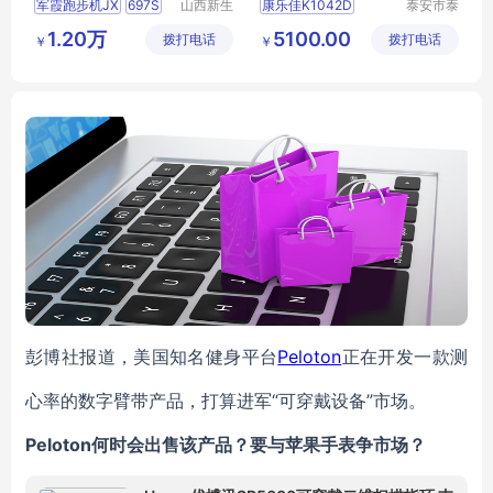
军霞跑步机JX
697S
山西新生
康乐佳K1042D
泰安市泰
活健身器
山区安美
军霞跑步机
C智能跑步机
1.20万
5100.00
拨打电话
材有限公
拨打电话
瑞特健身
￥
￥
多功能智能跑步机
司
器材有限
跑步机
公司
697S多功能智能
彭博社报道，美国知名健身平台
Peloton
正在开发一款测
心率的数字臂带产品，打算进军“可穿戴设备”市场。
Peloton何时会出售该产品？要与苹果手表争市场？