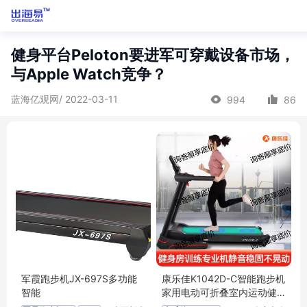
健身平台Peloton要进军可穿戴设备市场，
与Apple Watch竞争？
蓝海亿观网/ 2022-03-11
994
86
军霞跑步机JX-697S多功能
康乐佳K1042D-C智能跑步机
智能
家用电动可折叠室内运动健
身器材