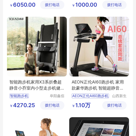
山区安美
羚体育器
C智能跑步机
家用款跑步机
6050.00
1000.00
拨打电话
瑞特健身
拨打电话
材有限公
￥
￥
室内静音跑步机
器材有限
司
静音跑步机
公司
可折叠跑步机
智能跑步机家用X3系折叠超
AEON正伦AI60跑步机 家用
静音小乔室内小型走步机健
款豪华跑步机 智能超静音轻
身房
商用跑步机
智能跑步机
阜阳鑫佰
AEON正伦AI60跑步机
山西新生
汇科技有
活健身器
智能跑步机行情
家用款豪华跑步机
4270.25
1.10万
拨打电话
限公司
拨打电话
材有限公
￥
￥
跑步机
走步机
智能超静音轻商用跑步机
司
走步机厂家直销