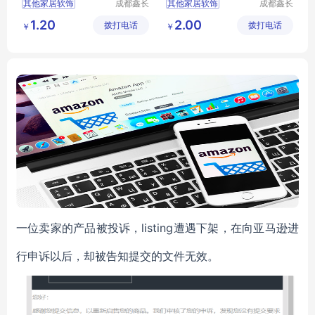
其他家居软饰
成都鑫长
其他家居软饰
成都鑫长
视装饰材
视装饰材
1.20
2.00
拨打电话
料有限公
拨打电话
料有限公
￥
￥
司
司
一位卖家的产品被投诉，listing遭遇下架，在向亚马逊进
行申诉以后，却被告知提交的文件无效。