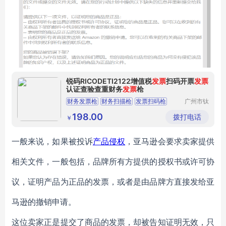
锐码RICODETI2122增值税
发票
扫码开票
发票
认证查验查重财务
发票
枪
财务发票枪
财务扫描枪
发票扫码枪
广州市钛
码电子科
扫描枪
扫码枪
技有限公
198.00
拨打电话
￥
司
一般来说，如果被投诉
产品侵权
，亚马逊会要求卖家提供
相关文件，一般包括，品牌所有方提供的授权书或许可协
议，证明产品为正品的发票，或者是由品牌方直接发给亚
马逊的撤销申请。
这位卖家正是提交了商品的发票，却被告知证明无效，只