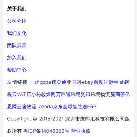
关于我们
公司介绍
我们文化
团队展示
加入我们
帮助中心
友情链接：
shoppe
速卖通
亚马逊
ebay
百度国际
Wish
跨
税云
VAT店小秘
敦煌网
万邑通
跨境资讯
跨境物流
赢商荟
亿
恩网
云途物流
Lazada
京东全球售
胜途ERP
CopyRight © 2015-2021 深圳市鹰熊汇科技有限公司版
权所有
粤ICP备14046359号
营业执照