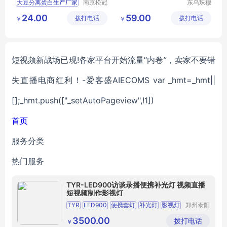
大豆分离蛋白生产厂家
南京松冠
东乌珠穆
生物科技
沁旗贝利
增稠剂大豆分离蛋白
24.00
59.00
拨打电话
有限公司
拨打电话
商贸有限
￥
￥
大豆分离蛋白用途
公司
短视频新战场已现!各家平台开始流量“内卷”，卖家不要错
失直播电商红利！-爱客盛AIECOMS var _hmt=_hmt||
[];_hmt.push(["_setAutoPageview",!1])
首页
服务分类
热门服务
TYR-LED900访谈录播便携补光灯 视频直播
短视频制作影视灯
TYR
LED900
便携套灯
补光灯
影视灯
郑州泰阳
人电子科
直播灯
技有限公
3500.00
拨打电话
￥
司