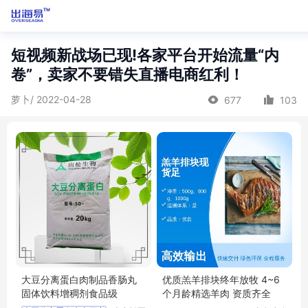
短视频新战场已现!各家平台开始流量“内
卷”，卖家不要错失直播电商红利！
萝卜/ 2022-04-28
677
103
大豆分离蛋白肉制品香肠丸
优质羔羊排块终年放牧 4~6
固体饮料增稠剂食品级
个月龄精选羊肉 资质齐全