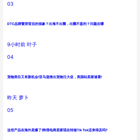
03
DTC品牌繁荣背后的假象？出海不出圈，出圈不盈利？问题在哪
9小时前
叶子
04
宠物类目又有新机会!亚马逊推出宠物日大促，美国站卖家速看!
昨天
萝卜
05
这些产品在海外卖爆了!跨境电商卖家现在转做Tik Tok还来得及吗?