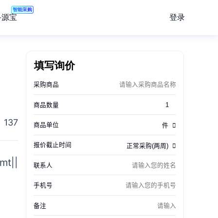
智能采购
登录
寻源宝
填写询价
137
t||