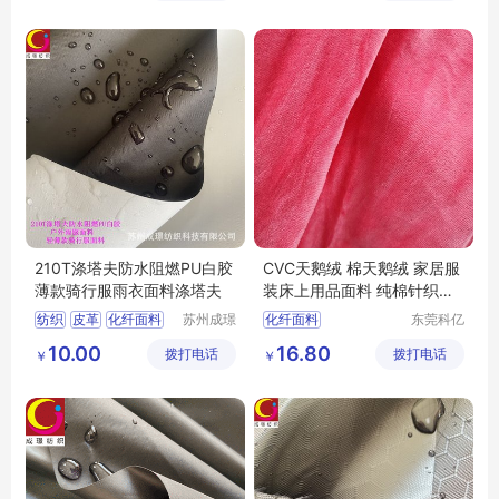
210T涤塔夫防水阻燃PU白胶
CVC天鹅绒 棉天鹅绒 家居服
薄款骑行服雨衣面料涤塔夫
装床上用品面料 纯棉针织绒
布面料
纺织
皮革
化纤面料
苏州成璟
化纤面料
东莞科亿
纺织科技
纺织有限
尼龙面料
10.00
16.80
拨打电话
有限公司
拨打电话
公司
￥
￥