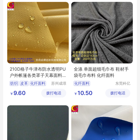
210D格子牛津布防水透明PU
全涤 单面超细毛巾布 鞋材手
户外帐篷各类罩子天幕面料2
袋毛巾布料 化纤面料
10D牛津布
纺织
皮革
化纤面料
苏州成璟
化纤面料
东莞科亿
纺织科技
纺织有限
涤纶面料
9.60
10.50
拨打电话
有限公司
拨打电话
公司
￥
￥