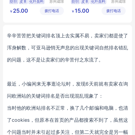
纺织
皮革
化纤面料
苏州成璟
纺织
皮革
化纤面料
苏州成璟
纺织科技
纺织科技
其他化纤面料
尼龙面料
25.00
15.00
拨打电话
有限公司
拨打电话
有限公司
￥
￥
辛辛苦苦把关键词排名顶上去实属不易，卖家们都是使了
浑身解数，可亚马逊悄无声息的出现关键词自然排名错乱
的问题，这不是让卖家们的辛苦付之东流了。
最近，小编闲来无事逛论坛时，发现6天前就有卖家在询
问欧洲站的关键词排名是否出现混乱现象了：
当时他的欧洲站排名不正常，换了几个邮编和电脑，也清
了cookies，但原本在首页的产品都搜索不到了，虽然这
个问题当时并未引起过多关注，但第二天就完全是另一幅