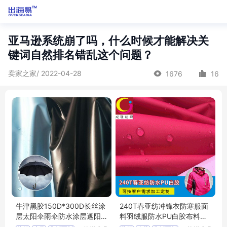
亚马逊系统崩了吗，什么时候才能解决关
键词自然排名错乱这个问题？
卖家之家/ 2022-04-28
1676
16
牛津黑胶150D*300D长丝涂
240T春亚纺冲锋衣防寒服面
层太阳伞雨伞防水涂层遮阳
料羽绒服防水PU白胶布料春
天幕面料
亚纺