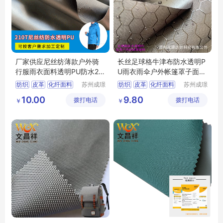
厂家供应尼丝纺薄款户外骑
长丝足球格牛津布防水透明P
行服雨衣面料透明PU防水21
U雨衣雨伞户外帐篷罩子面料
0T尼丝纺
牛津布
纺织
皮革
化纤面料
苏州成璟
纺织
皮革
化纤面料
苏州成璟
纺织科技
纺织科技
尼龙面料
涤纶面料
10.00
9.80
拨打电话
有限公司
拨打电话
有限公司
￥
￥