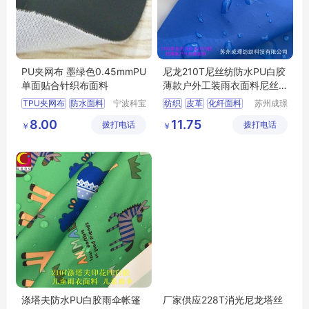
PU夹网布 墨绿色0.45mmPU
尼龙210T尼丝纺防水PU白胶
单面贴合针织布面料
薄款户外工装雨衣面料尼丝
纺
TPU夹网布
防水面料
宁波科宝
纺织
皮革
化纤面料
苏州成璟
达新材料
纺织科技
功能性复合面料
尼龙面料
8.00
11.75
拨打电话
有限公司
拨打电话
有限公司
￥
￥
箱包面料
医疗面料
涤塔夫防水PU白胶雨伞帐篷
厂家供应228T消光尼龙塔丝