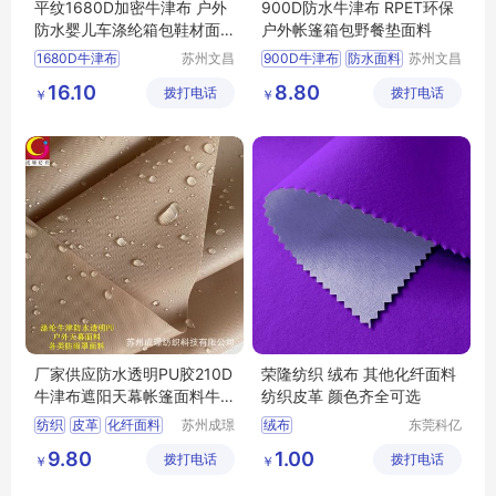
平纹1680D加密牛津布 户外
900D防水牛津布 RPET环保
防水婴儿车涤纶箱包鞋材面
户外帐篷箱包野餐垫面料
料
1680D牛津布
苏州文昌
900D牛津布
防水面料
苏州文昌
祥纺织品
祥纺织品
防水牛津布
箱包面料
再生牛津布
箱包面料
16.10
8.80
拨打电话
有限公司
拨打电话
有限公司
￥
￥
鞋材面料
grs面料
涤纶牛津布面料
厂家供应防水透明PU胶210D
荣隆纺织 绒布 其他化纤面料
牛津布遮阳天幕帐篷面料牛
纺织皮革 颜色齐全可选
津布
纺织
皮革
化纤面料
苏州成璟
绒布
东莞科亿
纺织科技
纺织有限
涤纶面料
9.80
1.00
拨打电话
有限公司
拨打电话
公司
￥
￥