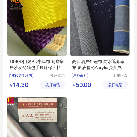
1680D阻燃PU牛津布 耐磨家
高日晒户外篷布 防水遮阳伞
居沙发凳箱包手袋环保面料
布 原液腈纶Acrylic沙发户外
面料厂家
1680D牛津布
苏州文昌
户外面料
山东恒泰
祥纺织品
纺织有限
阻燃牛津布
牛津布
原液腈纶面料
14.30
50.00
拨打电话
有限公司
拨打电话
公司
￥
￥
箱包面料
亚克力面料
GRS环保面料
高日晒面料
sunbrella