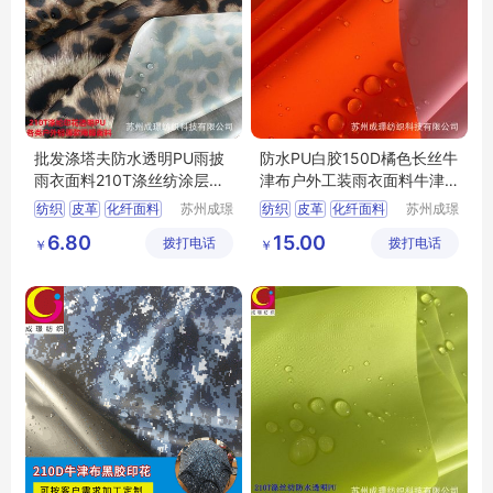
批发涤塔夫防水透明PU雨披
防水PU白胶150D橘色长丝牛
雨衣面料210T涤丝纺涂层面
津布户外工装雨衣面料牛津
料
布
纺织
皮革
化纤面料
苏州成璟
纺织
皮革
化纤面料
苏州成璟
纺织科技
纺织科技
涤纶面料
涤纶面料
6.80
15.00
拨打电话
有限公司
拨打电话
有限公司
￥
￥