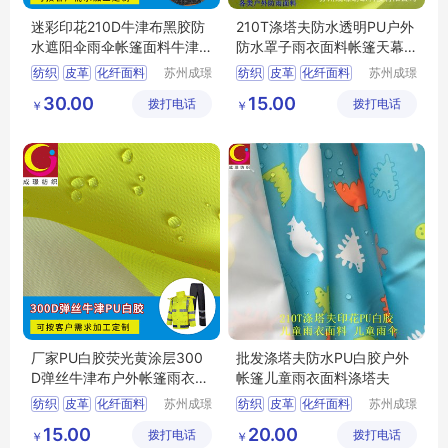
迷彩印花210D牛津布黑胶防
210T涤塔夫防水透明PU户外
水遮阳伞雨伞帐篷面料牛津
防水罩子雨衣面料帐篷天幕
布
面料涤塔夫
纺织
皮革
化纤面料
苏州成璟
纺织
皮革
化纤面料
苏州成璟
纺织科技
纺织科技
涤纶面料
涤纶面料
30.00
15.00
拨打电话
有限公司
拨打电话
有限公司
￥
￥
厂家PU白胶荧光黄涂层300
批发涤塔夫防水PU白胶户外
D弹丝牛津布户外帐篷雨衣面
帐篷儿童雨衣面料涤塔夫
料牛津布
纺织
皮革
化纤面料
苏州成璟
纺织
皮革
化纤面料
苏州成璟
纺织科技
纺织科技
涤纶面料
涤纶面料
15.00
20.00
拨打电话
有限公司
拨打电话
有限公司
￥
￥