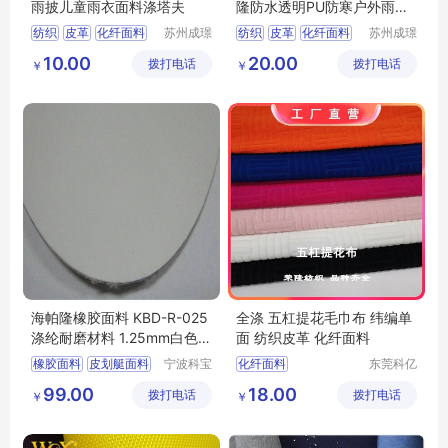
雨披儿童雨衣面料涤塔夫
隆防水透明PU防寒户外雨衣
面料塔丝隆
纺织
皮革
化纤面料
苏州成璟
纺织
皮革
化纤面料
苏州成璟
纺织科技
纺织科技
涤纶面料
尼龙面料
10.00
20.00
拨打电话
有限公司
拨打电话
有限公司
￥
￥
海帕隆橡胶面料 KBD-R-025
全涤 五杠提花毛巾布 纬编单
涤纶耐磨材料 1.25mm白色皮
面 纺织皮革 化纤面料
划艇面料
橡胶面料
皮划艇面料
宁波科宝
化纤面料
东莞科亿
达新材料
纺织有限
功能性复合面料
99.00
18.00
拨打电话
有限公司
拨打电话
公司
￥
￥
海帕隆橡胶面料
防水面料