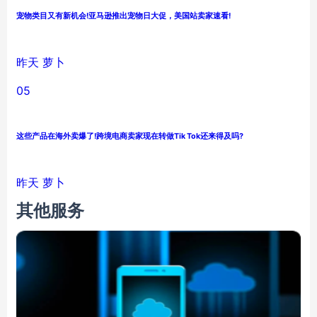
宠物类目又有新机会!亚马逊推出宠物日大促，美国站卖家速看!
昨天
萝卜
05
这些产品在海外卖爆了!跨境电商卖家现在转做Tik Tok还来得及吗?
昨天
萝卜
其他服务