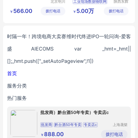
北京明川
工业现场数据物联网
陕西东辉
欣业通讯
智能仪器
陕西东辉智能仪器厂家直销
566.00
5.00万
拨打电话
科技有限
拨打电话
有限公司
￥
￥
供应
3C电子
公司
网络设备
网络工程
时隔一年！跨境电商大卖赛维时代终进IPO一轮问询-爱客
盛AIECOMS var _hmt=_hmt||
[];_hmt.push(["_setAutoPageview",!1])
首页
服务分类
热门服务
批发商）黔台酒50年专卖）专卖店c
批发商
黔台酒50年专卖
专卖店c
上海晟桀
实业有限
公司
888.00
拨打电话
￥