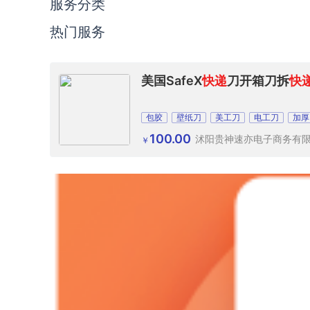
服务分类
热门服务
美国SafeX
快递
刀开箱刀拆
快
包胶
壁纸刀
美工刀
电工刀
加厚
100.00
沭阳贵神速亦电子商务有
￥