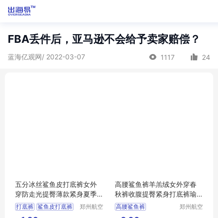
FBA丢件后，亚马逊不会给予卖家赔偿？
蓝海亿观网/ 2022-03-07
1117
24
五分冰丝鲨鱼皮打底裤女外
高腰鲨鱼裤羊羔绒女外穿春
穿防走光提臀薄款紧身夏季
秋裤收腹提臀紧身打底裤瑜
健美瑜伽短裤
伽芭比裤代发
打底裤
鲨鱼皮打底裤
郑州航空
高腰鲨鱼裤
郑州航空
港区芙乐
港区芙乐
短裤
瑜伽短裤
羊羔绒女外穿春秋裤