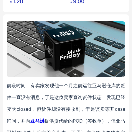
1.20
9.00
￥
￥
鑫日用百
鑫日用百
收腹提臀紧身打底裤
货店
货店
瑜伽芭比裤代发
前段时间，有卖家发现他一个月之前运往亚马逊仓库的货
件一直没有消息，于是这位卖家查询货件状态，发现已经
变为closed，但货件却没有接收到，于是该卖家开case
询问，并向
亚马逊
提供货代给的POD（签收单），但亚马