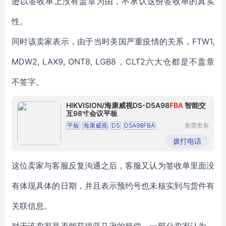
逊以签收单上没有盖章为由，不承认这份签收单的真实
性。
同时该卖家表示，由于当时美国严重疫情的关系，FTW1,
MDW2, LAX9, ONT8, LGB8，CLT2六大仓都是不盖章
不签字。
HIKVISION/海康威视DS-D5A98
FBA
智能交
互98寸会议平板
平板
海康威视
DS
D5A98FBA
东莞市东
城奔月电
智能交互
98寸
子配件店
拨打电话
这位卖家与客服反复沟通之后，客服又认为签收单里面没
有体现具体的日期，并且表示预约号也未核实到与货件有
关联信息。