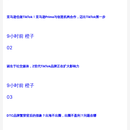
亚马逊也做TikTok！亚马逊Prime与创意机构合作，迈出TikTok第一步
9小时前
橙子
02
诞生于社交媒体，Z世代TikTok品牌正在扩大影响力
9小时前
橙子
03
DTC品牌繁荣背后的假象？出海不出圈，出圈不盈利？问题在哪