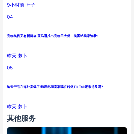
9小时前
叶子
04
宠物类目又有新机会!亚马逊推出宠物日大促，美国站卖家速看!
昨天
萝卜
05
这些产品在海外卖爆了!跨境电商卖家现在转做Tik Tok还来得及吗?
昨天
萝卜
其他服务