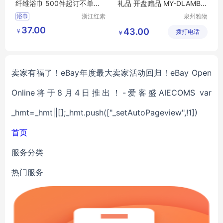
纤维浴巾 500件起订不单独
礼品 开盘赠品 MY-DLAMBN
零售
TX-Y-26
浴巾
浙江红素
泉州雅物
实业有限
贸易有限
37.00
43.00
￥
公司
拨打电话
公司
￥
卖家有福了！eBay年度最大卖家活动回归！eBay Open
Online将于8月4日推出！-爱客盛AIECOMS var
_hmt=_hmt||[];_hmt.push(["_setAutoPageview",!1])
首页
服务分类
热门服务