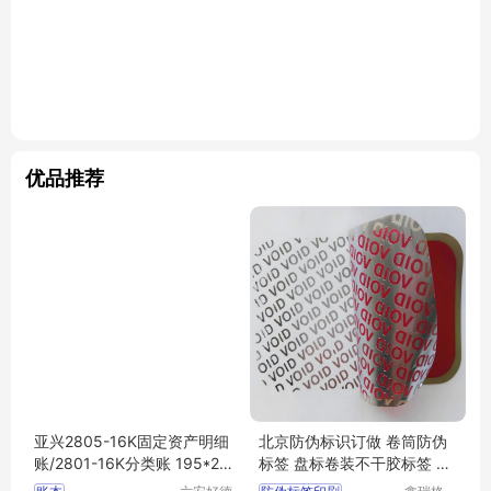
优品推荐
亚兴2805-16K固定资产明细
北京防伪标识订做 卷筒防伪
账/2801-16K分类账 195*27
标签 盘标卷装不干胶标签 防
3mm98张
伪标识印刷厂