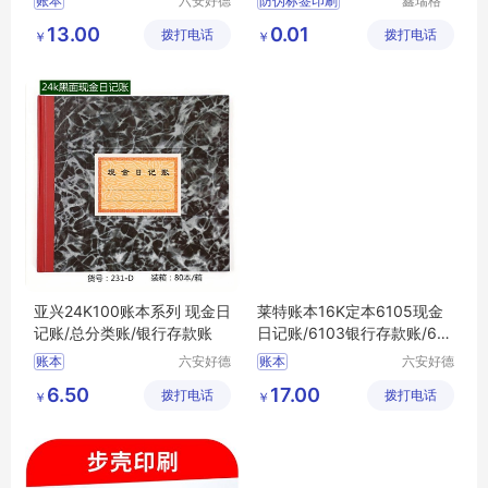
账本
六安好德
防伪标签印刷
鑫瑞格
商贸有限
（固安）
定制卷筒不干胶标签
13.00
0.01
拨打电话
公司
拨打电话
科技有限
￥
￥
一物一码溯源防窜货系统
公司
亚兴24K100账本系列 现金日
莱特账本16K定本6105现金
记账/总分类账/银行存款账
日记账/6103银行存款账/610
1总分类账
账本
六安好德
账本
六安好德
商贸有限
商贸有限
6.50
17.00
拨打电话
公司
拨打电话
公司
￥
￥