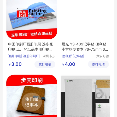
中国印刷厂画册印刷 选步壳
晨光 YS-409记事贴 便利贴
印刷 工厂的纸品本册印刷公
小方格便签本 76*75mm 60
司
页/本
画册印刷
画册印刷厂
深圳市步
便利贴
记事贴
六安好德
壳印刷有
商贸有限
东莞印刷厂
3.00
4.00
拨打电话
限公司
拨打电话
公司
￥
￥
纸品本册印刷公司
印刷画册