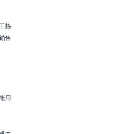
工拣
销售
能用
成本