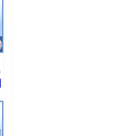
华
技
司