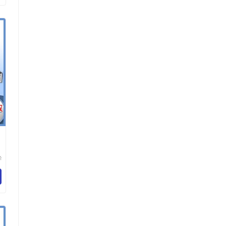
华
技
司