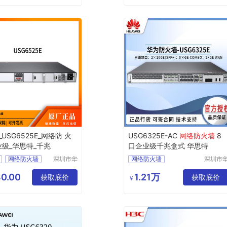
防火墙
USG6525E_网络防 火
USG6325E-AC
网络防火墙
8
业级_华思特_千兆
口企业级千兆盒式 华思特
网络防火墙
深圳市华
网络防火墙
深圳市
思特科技
思特科
防火墙
USG6325E
AC
有限公司
有限公
0.00
1.21万
25E
获取底价
服务器防火墙
获取底价
￥
下一代防火墙