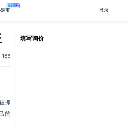
智能采购
登录
寻源宝
盗
填写询价
166
被抓
己的