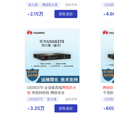
防火墙
网络防火墙
深圳市华
USG6
思特科技
下一代防火墙
网络防
有限公司
2.15万
4.
服务器防火墙
获取底价
下一代
￥
￥
USG6332E
服务器
USG6370 企业级高端
网络防火
网络防
墙
华思特科技 网络安全
千兆防
USG6370
防火墙
深圳市华
USG6
思特科技
网络防火墙
网络防
有限公司
3.25万
600
下一代防火墙
获取底价
下一代
￥
￥
服务器防火墙
服务器