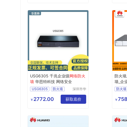
数据库
USG6305 千兆企业级
网络防火
防火墙_
墙
华思特科技 网络安全
墙_企
USG6305
防火墙
深圳市华
防火墙
思特科技
网络防火墙
下一代
有限公司
2772.00
758
下一代防火墙
获取底价
USG65
￥
￥
服务器防火墙