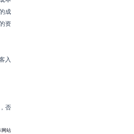
易的成
的资
黑客入
，否
本网站