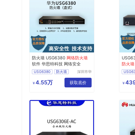
防火墙 USG6380
网络防火墙
USG6
软件 华思特科技 网络安全
防火墙
USG6380
防火墙
深圳市华
USG6
思特科技
网络防火墙
网络防
有限公司
4.55万
439
下一代防火墙
获取底价
下一代
￥
￥
数据库防火墙
服务器