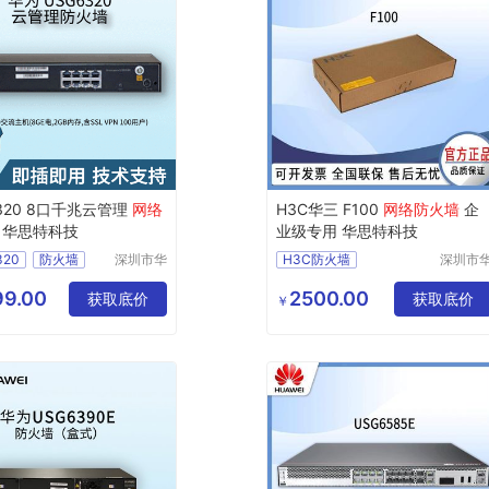
320 8口千兆云管理
网络
H3C华三 F100
网络防火墙
企
华思特科技
业级专用 华思特科技
320
防火墙
深圳市华
H3C防火墙
深圳市
思特科技
思特科
火墙
网络防火墙
有限公司
有限公
9.00
2500.00
防火墙
获取底价
下一代防火墙
获取底价
￥
防火墙
服务器防火墙
F100