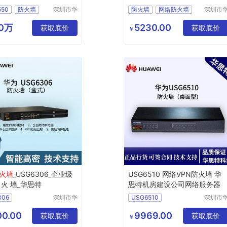
550
防火墙
深圳市华
防火墙
网络防火墙
深圳市
思特科技
思特科
火墙
下一代防火墙
有限公司
有限公
60万
5230.00
防火墙
获取底价
USG6530E
获取底价
￥
防火墙
火墙
_USG6306_企业级
USG6510 网络VPN防火墙 华
 火 墙_华思特
思特机房建设公司网络服务器
306
深圳市华
USG6510
深圳市
思特科技
思特科
火墙
下一代防火墙
有限公司
有限公
0.00
9969.00
防火墙
获取底价
网络防火墙
防火墙
获取底价
￥
防火墙
服务器防火墙