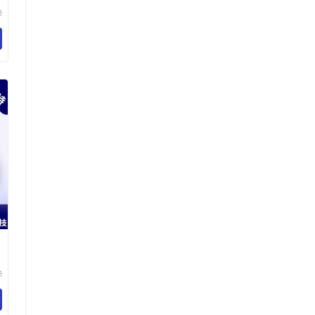
华
技
司
华
技
司