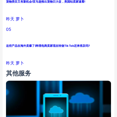
宠物类目又有新机会!亚马逊推出宠物日大促，美国站卖家速看!
昨天
萝卜
05
这些产品在海外卖爆了!跨境电商卖家现在转做Tik Tok还来得及吗?
昨天
萝卜
其他服务