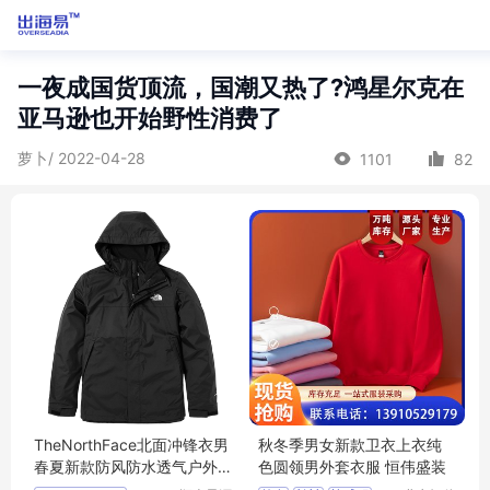
一夜成国货顶流，国潮又热了?鸿星尔克在
亚马逊也开始野性消费了
萝卜/ 2022-04-28
1101
82
TheNorthFace北面冲锋衣男
秋冬季男女新款卫衣上衣纯
春夏新款防风防水透气户外
色圆领男外套衣服 恒伟盛装
夹克登山外套