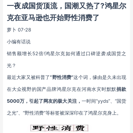
一夜成国货顶流，国潮又热了?鸿星尔
克在亚马逊也开始野性消费了
萝卜
07-28
小编有话说
销售额增长52倍!鸿星尔克如何通过口碑逆袭成国货之
光？
最近大家又被科普了
“野性消费”
这个词，缘由是久未出现
在大众视野的国产品牌鸿星尔克在河南水灾时默默
捐款
5000万，引起了网友的极大关注，
一时间
“yyds”
、
“国货
之光”
、
“野性消费”
等标签被深深印在了鸿星尔克身上。