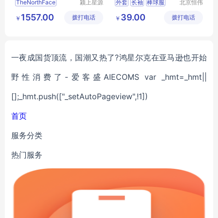
TheNorthFace
颍上星源
外套
长袖
棒球服
北京恒伟
科技发展
盛装服装
女式外套
卫衣
1557.00
39.00
拨打电话
有限公司
拨打电话
有限公司
￥
￥
一夜成国货顶流，国潮又热了?鸿星尔克在亚马逊也开始
野性消费了-爱客盛AIECOMS var _hmt=_hmt||
[];_hmt.push(["_setAutoPageview",!1])
首页
服务分类
热门服务