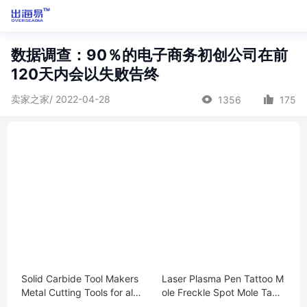
数据调查：90％的电子商务初创公司在前
120天内会以失败告终
卖家之家/ 2022-04-28
1356
175
Solid Carbide Tool Makers
Laser Plasma Pen Tattoo M
Metal Cutting Tools for alu
ole Freckle Spot Mole Tag
minum
Removal Beauty Care Mach