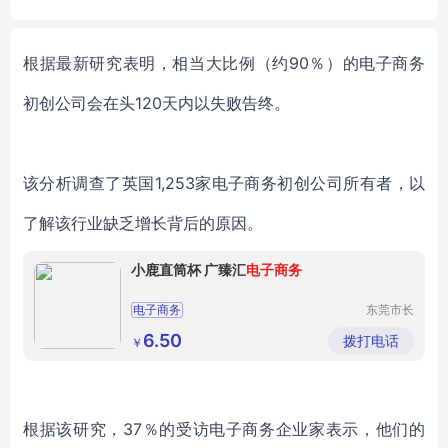
ine
根据最新研究表明，相当大比例（约90％）的电子商务
初创公司会在头120天内以失败告终。
该分析调查了英国1,253家电子商务初创公司所有者，以
了解该行业缺乏增长背后的原因。
小鹿直筒杯 广臻汇
电子商务
电子商务
东莞市长
安钰淼五
金塑胶制
6.50
拨打电话
￥
品厂（个
体工商
户）
根据该研究，37％的受访电子商务企业家表示，他们的