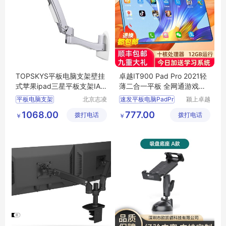
TOPSKYS平板电脑支架壁挂
卓越IT900 Pad Pro 2021轻
式苹果ipad三星平板支架IAW
薄二合一平板 全网通游戏办
200
公学生网课利器
平板电脑支架
北京志凌
速发平板电脑PadPr
颍上卓越
云科贸有
电子商务
IPAD支架
1068.00
777.00
拨打电话
限公司
拨打电话
有限公司
￥
￥
壁挂式平板电脑支架
防盗IPAD平板支架
苹果IPAD支架