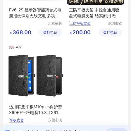
FV6-2S 显示器智能架台式电
三防平板支架 中控台通用吸
脑指纹识别无线充电 多功能
盘式电脑支架 结实耐用 欧凯
支架
德
北京福莱
三防平板支架
深圳市欧
利达科技
凯德科技
显示器支架
368.00
200.00
拨打电话
有限公司
拨打电话
有限公司
￥
￥
车载电脑支架
气泵支架
车载平板支架
适用联想平板M10plus保护套
X606F平板电脑10.3寸X616
防摔平板皮套
平板皮套
东莞市琪
润皮具有
联想平板M10plus保护套
21.00
拨打电话
限公司
￥
平板电脑保护套定制