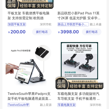
平板支架 车载便携平板电脑
新品联想小新Pad Plus 11英
架 支持按需定制 欧凯德
寸2K屏 低蓝光护眼 安卓学习
办公影音平板
加固平板支架
深圳市欧
新品上市联想平板小新Pa
颍上卓越
凯德科技
电子商务
ipad支架
200.00
3998.00
拨打电话
有限公司
拨打电话
有限公司
￥
￥
三防平板支架
显示器支架
气泵支架
TwelveSouth苹果iPadpro支
车载电脑支架 多功能旋转汽
架手机平板电脑通用桌面直
车导航支架 手机平板通用 欧
播懒人支撑架
凯德
TwelveSouth苹
颍上星源
车载电脑支架
深圳市欧
科技发展
凯德科技