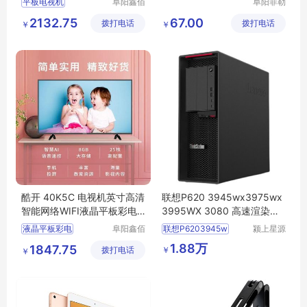
平板电视机
阜阳鑫佰
阜阳菲勒
汇科技有
科技有限
平板电视机行情
2132.75
67.00
拨打电话
限公司
拨打电话
公司
￥
￥
平板电视机图片
平板电视机多少钱
平板电视机厂家
酷开 40K5C 电视机英寸高清
联想P620 3945wx3975wx
智能网络WIFI液晶平板彩电3
3995WX 3080 高速渲染办
2 43
公电脑主机
液晶平板彩电
阜阳鑫佰
联想P6203945w
颍上星源
汇科技有
科技发展
液晶平板彩电行情
1.88万
1847.75
￥
拨打电话
限公司
有限公司
￥
电视机
液晶平板彩电厂家直销
液晶平板彩电图片