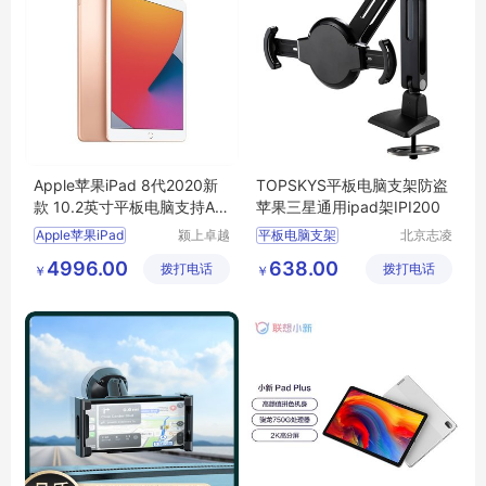
Apple苹果iPad 8代2020新
TOPSKYS平板电脑支架防盗
款 10.2英寸平板电脑支持Ap
苹果三星通用ipad架IPI200
ple pencil
Apple苹果iPad
颍上卓越
平板电脑支架
北京志凌
电子商务
云科贸有
IPAD支架
4996.00
638.00
拨打电话
有限公司
拨打电话
限公司
￥
￥
苹果IPAD支架
防盗平板电脑支架
直播支架