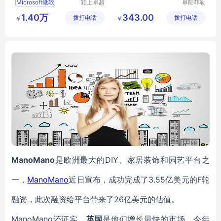
Microsoft微软
颍上卓越
阜阳菲勒
电子商务
科技有限
1.40万
343.00
拨打电话
有限公司
拨打电话
公司
￥
￥
ManoMano
是欧洲最大的DIY、家居装饰和园艺平台之
一，
ManoMano
近日宣布，成功完成了3.55亿美元的F轮
融资，此次融资给平台带来了26亿美元的估值。
ManoMano还证实，
英国
是他们增长最快的市场，今年