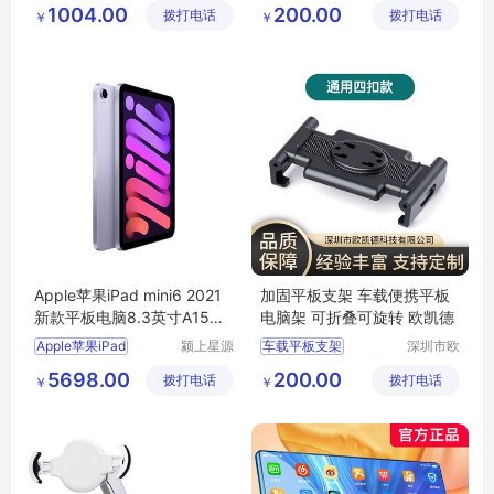
工控电脑支架
1004.00
200.00
拨打电话
有限公司
拨打电话
有限公司
￥
￥
三防平板支架
加固平板支架
华为支架
Apple苹果iPad mini6 2021
加固平板支架 车载便携平板
新款平板电脑8.3英寸A15芯
电脑架 可折叠可旋转 欧凯德
片全面屏
Apple苹果iPad
颍上星源
车载平板支架
深圳市欧
科技发展
凯德科技
加固平板支架
5698.00
200.00
拨打电话
有限公司
拨打电话
有限公司
￥
￥
平板电脑支架
车载支架
车载电脑支架