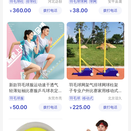
羽毛球柱
排球柱
河北达创
羽毛球球网
球网
安平县晟
体育器材
莱丝网制
网球柱
360.00
38.00
拨打电话
有限公司
拨打电话
造有限公
￥
￥
移动式羽毛球柱
司
可移动羽毛球柱
新款羽毛球服运动速干透气
羽毛球网架气排球网球柱架
轻薄短袖比赛服乒乓球衣定
子专业户外比赛家用移动式
制印字
标准便携沙滩
羽毛球服
东莞市亮
羽毛球
移动式
北京谊久
彩服饰有
科技有限
速干羽毛球服
50.00
225.00
拨打电话
限公司
拨打电话
公司
￥
￥
透气羽毛球服
轻薄羽毛球服
羽毛球服定制