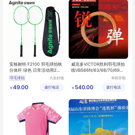
安格耐特 F2100 羽毛球拍铁
威克多VICTOR胜利羽毛球拍
分体杆 绿色 日常活动用2支/
线VBS66N/63/68/70/69N
副
大盘线200米
羽毛球拍
六安好德
阜阳菲勒
商贸有限
科技有限
49.00
540.00
拨打电话
公司
拨打电话
公司
￥
￥