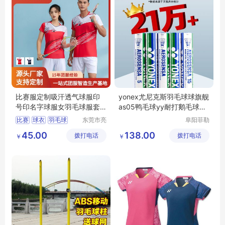
比赛服定制吸汗透气球服印
yonex尤尼克斯羽毛球球旗舰
号印名字球服女羽毛球服套
as05鸭毛球yy耐打鹅毛球AS
装女款
9球
比赛
球衣
羽毛球
东莞市亮
阜阳菲勒
彩服饰有
科技有限
短袖
透气吸汗
45.00
138.00
拨打电话
限公司
拨打电话
公司
￥
￥