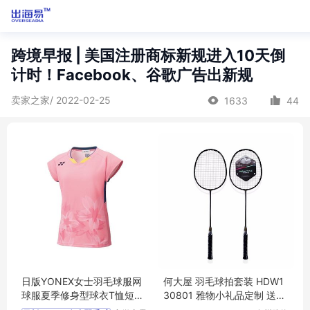
跨境早报 | 美国注册商标新规进入10天倒
计时！Facebook、谷歌广告出新规
卖家之家/ 2022-02-25
1633
44
日版YONEX女士羽毛球服网
何大屋 羽毛球拍套装 HDW1
球服夏季修身型球衣T恤短袖
30801 雅物小礼品定制 送客
20564
户礼品 MY-ACJJ-（T）-145