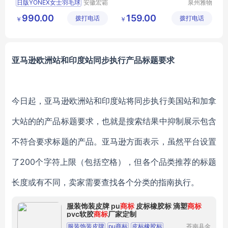
日版YONEX女士羽毛球
安徽宏霸
泉州雅物
机械设备
贸易有限
990.00
159.00
拨打电话
有限公司
拨打电话
公司
￥
￥
亚马逊欧洲站和印度站同步执行产品标题要求
今日起，亚马逊欧洲站和印度站将同步执行美国站和加拿
大站的的产品标题要求，也就是搜索结果中抑制展示包含
不符合要求标题的产品。亚马逊方面表示，虽然平台设置
了200个字符上限（包括空格），但各个品类推荐的标题
长度或有不同，卖家需要查找各个分类的指南执行。
服装饰装皮牌 pu
商标
皮标橡胶标 滴塑
商标
pvc软胶
商标
厂家定制
服装饰装皮牌
pu商标
皮标橡胶标
苍南县金