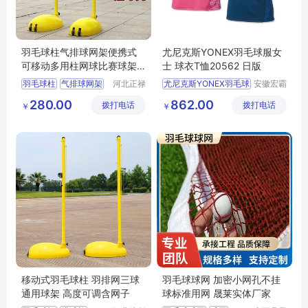
羽毛球柱气排球网架便携式
尤尼克斯YONEX羽毛球服女
可移动多用柱网球比赛球架
士 球衣T恤20562 日版
正禄
羽毛球柱
气排球网架
河北正禄
尤尼克斯YONEX羽毛球
安徽宏霸
教学设备
机械设备
便携式羽毛球柱
280.00
862.00
拨打电话
制造有限
拨打电话
有限公司
￥
￥
可移动网球柱
公司
比赛球架
移动式羽毛球柱 羽排网三球
羽毛球球网 加密小网孔不挂
通用球架 高度可调含网子
球标准用网 晟莱实体厂家