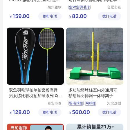
辈健身礼物 MY-ACJJ-（T）
训练用球
泉州雅物
空对空羽毛球
合肥市嘉
-144
贸易有限
合盛瑞体
俱乐部羽毛球
159.00
82.00
拨打电话
公司
拨打电话
育用品有
￥
￥
训练羽毛球
限公司
羽毛球批发
双鱼羽毛球拍单拍套餐高弹
多功能羽球柱室内外通用可
男女练比赛羽拍加球系列 QT
移动局羽排网一体球架子
1601 加球
泰安市泰
羽毛球柱
网球柱
河北达创
山区安美
体育器材
排球柱
ABS羽毛球柱
128.00
560.00
拨打电话
瑞特健身
拨打电话
有限公司
￥
￥
铸铁羽毛球柱
器材有限
公司