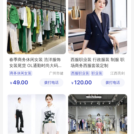
春季商务休闲女装 浩洋服饰
西服职业装 行政服装 制服 职
女装尾货 OL通勤时尚大码女
场商务西服套装定制
装货源供应
商务休闲女装
广州市健
西服职业装
职业装
江西亮剑
凡服饰有
服饰有限
浩洋服饰
大码女装
西服
行政服装
制服
49.00
120.00
拨打电话
限公司
拨打电话
公司
￥
￥