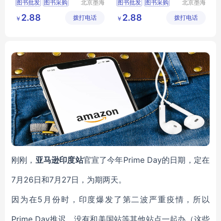
图书批发
图书采购
北京墨海
图书批发
图书采购
北京墨海
书田文化
书田文化
馆配图书
图书招标
馆配图书
图书招标
2.88
2.88
拨打电话
有限公司
拨打电话
有限公司
￥
￥
图书
图书
刚刚，
亚马逊印度站
官宣了今年Prime Day的日期，定在
7月26日和7月27日，为期两天。
因为在5月份时，印度爆发了第二波严重疫情，所以
Prime Day推迟，没有和美国站等其他站点一起办（这些