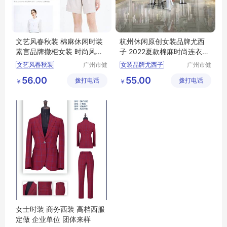
文艺风春秋装 棉麻休闲时装
杭州休闲原创女装品牌尤西
素言品牌撤柜女装 时尚风衣
子 2022夏款棉麻时尚连衣裙
连衣裙走份
广州尾货库存
文艺风春秋装
广州市健
女装品牌尤西子
广州市健
凡服饰有
凡服饰有
棉麻休闲时装
夏款棉麻时尚连衣裙
56.00
55.00
拨打电话
限公司
拨打电话
限公司
￥
￥
素言品牌撤柜女装
杭州休闲原创
时尚风衣
连衣裙
女士时装 商务西装 高档西服
定做 企业单位 团体来样