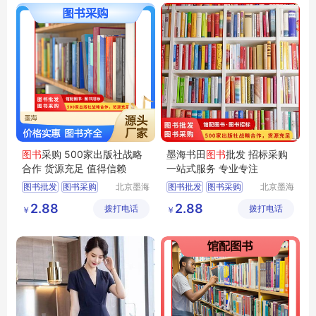
图书
采购 500家出版社战略
墨海书田
图书
批发 招标采购
合作 货源充足 值得信赖
一站式服务 专业专注
图书批发
图书采购
北京墨海
图书批发
图书采购
北京墨海
书田文化
书田文化
馆配图书
图书招标
馆配图书
图书招标
2.88
2.88
拨打电话
有限公司
拨打电话
有限公司
￥
￥
图书
图书