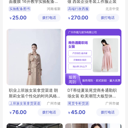
面覆膜 16开教学实验配备
图
做 西装企业冬装工作服正装
书
教学
图书
实验配备图书
河南省新
高端行政西服
北京中亚
乡市红旗
天商贸有
小学图书
指导书图书
行政商务女士职业套装
25.00
270.00
拨打电话
区工业园
拨打电话
限公司
￥
￥
科学图书
教学图书
商务女士职业套装
道清路8
职业装正装
号
西服定做厂家
职业上班族女装拿货渠道 朗
DT蒂缇夏装尾货商务通勤职
斯莉女装个性化的时尚风格
场女装 欧美潮范大板型休闲
广州服装市场
风
上班族女装拿货渠道
广州市健
尾货专柜货源
广州市健
凡服饰有
凡服饰有
女装个性化的时尚风格
摩登时尚潮牌女装
76.00
45.00
拨打电话
限公司
拨打电话
限公司
￥
￥
广州服装市场
商务通勤职场女装
品牌女装尾货
女装