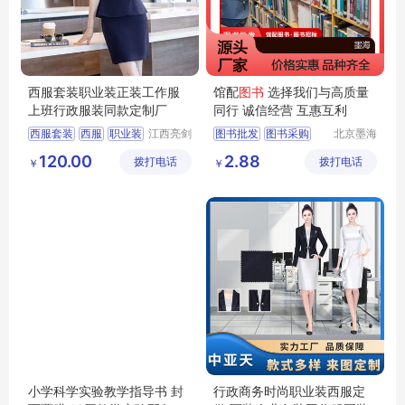
西服套装职业装正装工作服
馆配
图书
选择我们与高质量
上班行政服装同款定制厂
同行 诚信经营 互惠互利
西服套装
西服
职业装
江西亮剑
图书批发
图书采购
北京墨海
服饰有限
书田文化
行政服装
服装定制
馆配图书
图书招标
120.00
2.88
拨打电话
公司
拨打电话
有限公司
￥
￥
图书价格
小学科学实验教学指导书 封
行政商务时尚职业装西服定