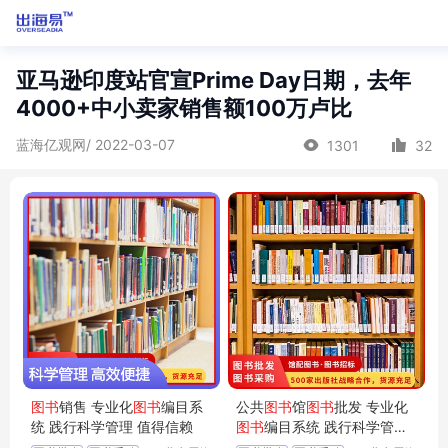
亚马逊印度站官宣Prime Day日期，去年
4000+中小卖家销售额100万卢比
蓝海亿观网/ 2022-03-07
1301
32
图书
销售 专业化
图书
编目系
公共
图书
馆
图书
批发 专业化
统 践行科学管理 值得信赖
图书
编目系统 践行科学管理
值得信赖