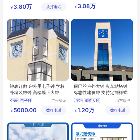
丝实业有
钟表有限
景观钟
建筑大钟
3.08万
3.80万
￥
拨打电话
限公司
公司
￥
户外大钟
钟表订做 户外用电子钟 学校
康巴丝户外大钟 火车站塔钟
外墙装饰钟 高楼墙上大钟
标志性建筑钟 支持定制样式
钟表
电子钟
广州缔龙
塔钟
建筑大钟
山东康巴
钟表有限
丝实业有
学校外墙装饰钟
塔楼钟表
石英钟
5000.00
1.20万
拨打电话
公司
拨打电话
限公司
￥
￥
高楼墙上大钟
电波钟
定制钟表