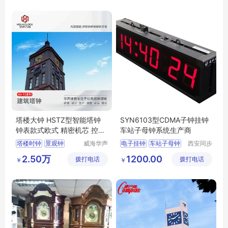
塔楼大钟 HSTZ型智能塔钟
SYN6103型CDMA子钟挂钟
钟表款式欧式 精密机芯 控制
车站子母钟系统生产商
器抗干扰能力强
塔楼时钟
景观钟
威海华声
电子挂钟
车站子母钟
西安同步
钟表技术
电子科技
钟楼大钟
楼顶装饰钟
医院子母钟系统
2.50万
1200.00
拨打电话
有限公司
拨打电话
有限公司
￥
￥
塔楼报时钟
子母钟厂家
CDMA子钟