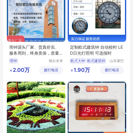
塔钟源头厂家、货真价实、
定制欧式建筑钟 自动校时 LE
服务周到，终身质保，质量
D日光灯照明 可选报时
保证
塔钟
烟台未来
欧式大钟
欧式建筑钟
山东康巴
晨钟智能
丝实业有
罗马盘面钟
欧式钟表
2.00万
1.90万
拨打电话
科技有限
拨打电话
限公司
￥
￥
欧式建筑大钟
公司