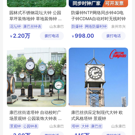
园林式不锈钢花坛大钟 公园
防爆钟NTP网络同步钟4G电
草坪装饰地钟 草地装饰钟 大
子钟CDMA自动对时无线时钟
型花钟
花坛钟
康巴丝钟表
山东康巴
防爆钟
网络防爆时钟
泉州市兴
丝实业有
安培电子
景观钟
花钟
4G钟防腐电子钟
2.20万
998.00
拨打电话
限公司
拨打电话
科技有限
￥
￥
康巴丝大钟
公司
康巴丝街道塔钟 自动校时广
康巴丝供应定制现代大钟 欧
场景观钟 公园装饰大钟表 花
式风格塔钟 景观钟
钟
景观钟
公园钟表
山东康巴
塔钟
大钟
康巴丝
山东康巴
丝实业有
丝实业有
街道景观钟
塔钟
钟表
景观钟
建筑大钟