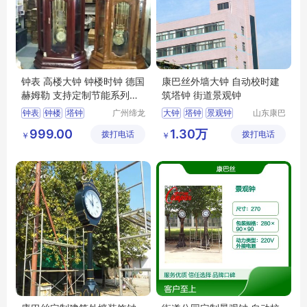
钟表 高楼大钟 钟楼时钟 德国
康巴丝外墙大钟 自动校时建
赫姆勒 支持定制节能系列以
筑塔钟 街道景观钟
信为本
钟表
钟楼
塔钟
广州缔龙
大钟
塔钟
景观钟
山东康巴
钟表有限
丝实业有
康巴丝塔钟
建筑大钟
999.00
1.30万
拨打电话
公司
拨打电话
限公司
￥
￥