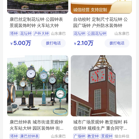
康巴丝定制花坛钟 公园钟表
自动校时 定制尺寸花坛钟 公
景观装饰时钟 火车站大钟
园广场钟 户外防水装饰钟
塔钟
花坛钟
户外大钟
山东康巴
花坛钟
公园花坛钟
山东康巴
丝实业有
丝实业有
景观钟
花钟
景区花坛钟
5.00万
2.10万
拨打电话
限公司
拨打电话
限公司
￥
￥
小区花坛钟
装饰钟
康巴丝钟表 城市街道景观钟
城市广场景观钟 教堂报时 科
火车站大钟 园区装饰钟 街道
信塔钟 规模生产 重合同守信
立钟
用
塔钟
康巴丝钟表
山东康巴
广场钟
教堂钟
景观钟
烟台科信