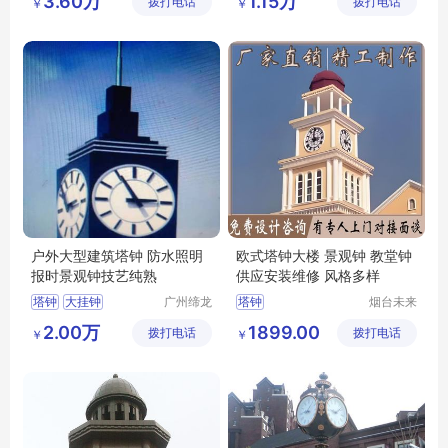
3.60万
1.15万
拨打电话
限公司
拨打电话
限公司
￥
￥
户外大型建筑塔钟 防水照明
欧式塔钟大楼 景观钟 教堂钟
报时景观钟技艺纯熟
供应安装维修 风格多样
塔钟
大挂钟
广州缔龙
塔钟
烟台未来
钟表有限
晨钟智能
钟楼大钟表
2.00万
1899.00
拨打电话
公司
拨打电话
科技有限
￥
￥
定制钟厂家
公司