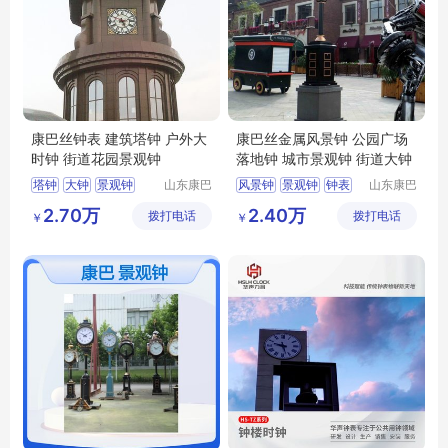
康巴丝钟表 建筑塔钟 户外大
康巴丝金属风景钟 公园广场
时钟 街道花园景观钟
落地钟 城市景观钟 街道大钟
塔钟
大钟
景观钟
山东康巴
风景钟
景观钟
钟表
山东康巴
丝实业有
丝实业有
户外时钟
楼顶塔钟
塔钟
时钟
2.70万
2.40万
拨打电话
限公司
拨打电话
限公司
￥
￥