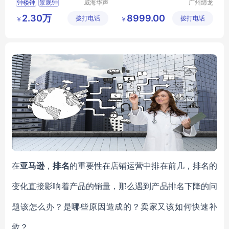
钟楼钟
景观钟
威海华声
广州缔龙
钟表技术
钟表有限
楼顶钟表
楼顶装饰钟
2.30万
8999.00
拨打电话
有限公司
拨打电话
公司
￥
￥
塔钟更换
在
亚马逊
，
排名
的重要性在店铺运营中排在前几，排名的
变化直接影响着产品的销量，那么遇到产品排名下降的问
题该怎么办？是哪些原因造成的？卖家又该如何快速补
救？