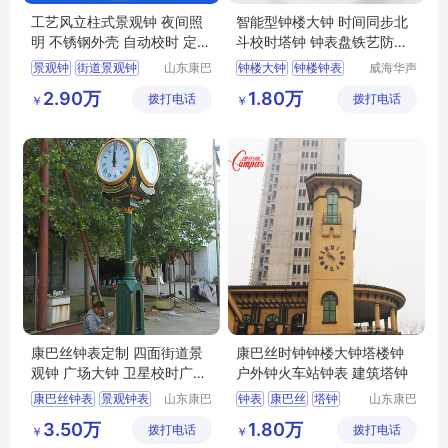
工艺风立柱式景观钟 夜间照
智能型钟楼大钟 时间同步北
明 不锈钢外壳 自动校时 定制
斗校时塔钟 钟表盘铁艺防腐
样式
处理 HS-TZ型
景观钟
街道景观钟
山东康巴
钟楼大钟
钟楼钟表
威海华声
丝实业有
钟表技术
户外景观钟
钟楼钟
钟塔钟表
2.90万
1.80万
拨打电话
限公司
拨打电话
有限公司
￥
￥
公园景观钟
景观钟表
康巴丝钟表定制 四面街道景
康巴丝时钟钟楼大钟塔楼钟
观钟 广场大钟 卫星校时广告
户外钟火车站钟表 建筑塔钟
创意立钟
康巴丝钟表
景观钟表
山东康巴
钟表
康巴丝
塔钟
山东康巴
丝实业有
丝实业有
塔钟
景观钟
户外大钟
大钟
时钟
3.50万
1.80万
拨打电话
限公司
拨打电话
限公司
￥
￥