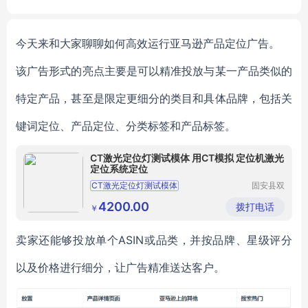
今天来和大家聊聊如何高效运行亚马逊产品定位广告。
该广告形式的亮点主要是可以精准投放与某一产品类似的
特定产品，甚至是限定更细分的类目和具体品牌，包括关
键词定位、产品定位、分类标签和产品标签。
CT激光定位灯测试模体 用CT模拟 定位机激光
定位系统定位
CT激光定位灯测试模体
固安县双
玉仪器设
CT定位灯测试模体
备有限公
4200.00
拨打电话
￥
司
CT激光定位灯检测模体
CT激光定位灯模体订制
卖家还能够投放单个ASIN或品类，并按品牌、星级评分
以及价格进行细分，让广告精准送达客户。