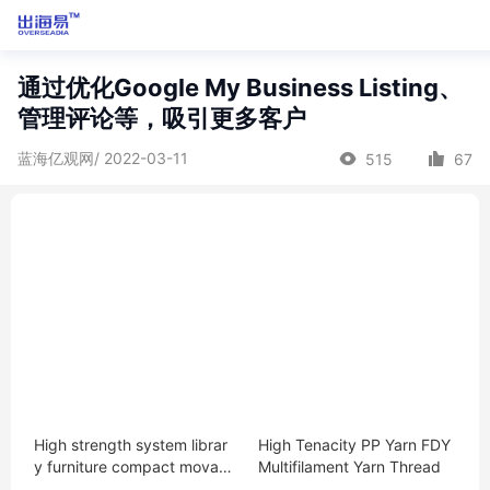
通过优化Google My Business Listing、
管理评论等，吸引更多客户
蓝海亿观网/ 2022-03-11
515
67
High strength system librar
High Tenacity PP Yarn FDY
y furniture compact movabl
Multifilament Yarn Thread
e library shelving mobile file