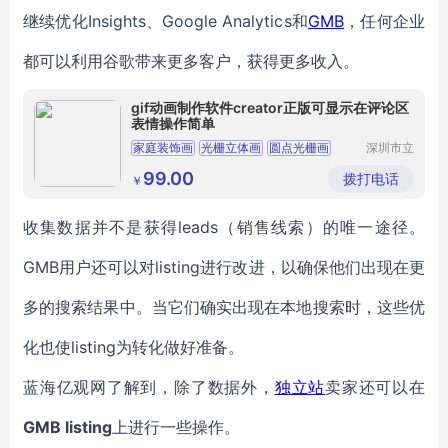
继续优化Insights、Google Analytics和
GMB
，任何企业
都可以利用谷歌带来更多客户，获得更多收入。
gif动画制作软件creator正版可显示在评论区
表情操作简单
家庭装饰画
光栅立体画
圆点光栅画
深圳市立
体久久科
三维立体图
客厅装饰画
技有限公
99.00
拨打电话
￥
司
收集数据并不是获得leads（销售线索）的唯一途径。
GMB用户还可以对listing进行改进，以确保他们出现在更
多的搜索结果中。当它们确实出现在本地搜索时，这些优
化也使listing为转化做好准备。
蓝海亿观网了解到，除了数据外，
独立站
卖家还可以在
GMB listing
上进行一些操作。