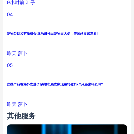
9小时前
叶子
04
宠物类目又有新机会!亚马逊推出宠物日大促，美国站卖家速看!
昨天
萝卜
05
这些产品在海外卖爆了!跨境电商卖家现在转做Tik Tok还来得及吗?
昨天
萝卜
其他服务