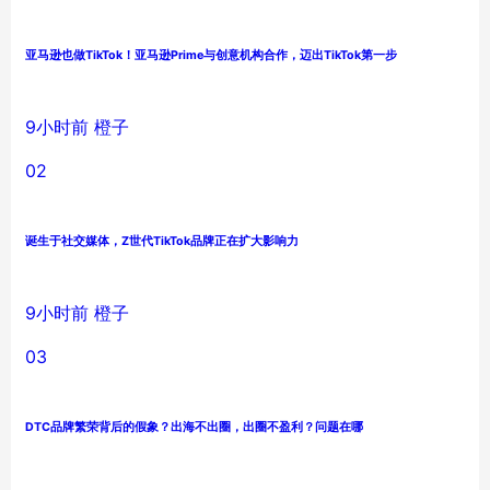
亚马逊也做TikTok！亚马逊Prime与创意机构合作，迈出TikTok第一步
9小时前
橙子
02
诞生于社交媒体，Z世代TikTok品牌正在扩大影响力
9小时前
橙子
03
DTC品牌繁荣背后的假象？出海不出圈，出圈不盈利？问题在哪