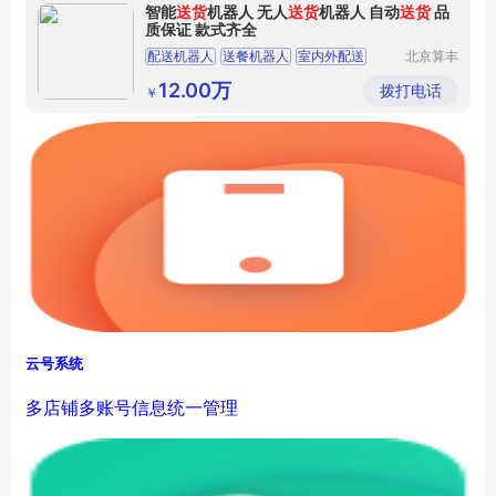
智能
送货
机器人 无人
送货
机器人 自动
送货
品
质保证 款式齐全
配送机器人
送餐机器人
室内外配送
北京算丰
征途科技
即时配送
有限公司
12.00万
拨打电话
￥
云号系统
多店铺多账号信息统一管理