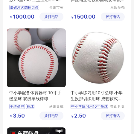
0材质
运动设备
渗碳淬火圆棒齿条
台州市黄
阜阳菲勒
岩野豹精
科技有限
精铣圆棒齿条
1000.00
1500.00
拨打电话
密机械有
拨打电话
公司
￥
￥
硬化处理圆棒齿条
限公司
研磨棒齿条
中小学配备体育器材 10寸手
中小学练习用10寸垒球 小学
缝垒球 双线单线棒球
生投掷训练用球 成套软式器
材 奥泰供应
手缝垒球
棒球
沧州奥成
中小学练习用10寸垒球
盐山县奥
体育器材
泰体育器
10寸棒球
垒球厂家
小学生投掷训练用球
3.50
2.50
拨打电话
制造有限
拨打电话
材厂
￥
￥
成套软式器材
公司
机缝垒球