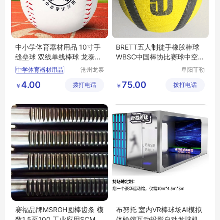
中小学体育器材用品 10寸手
BRETT五人制徒手橡胶棒球
缝垒球 双线单线棒球 龙泰体
WBSC中国棒协比赛球中空软
育
球
中学体育器材用品
沧州龙泰
阜阳菲勒
体育器材
科技有限
小学体育用品
垒球
4.00
75.00
拨打电话
有限公司
拨打电话
公司
￥
￥
10寸手缝垒球
双线棒球
赛福品牌MSRGH圆棒齿条 模
布努托 室内VR棒球场AI模拟
数1.5至100 工业应用SCM44
体验馆互动投影自动发球机