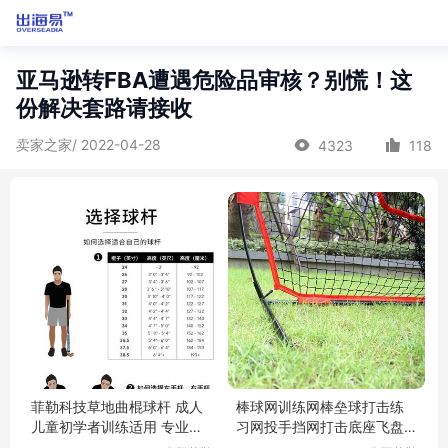
亚马逊转FBA遭遇危险品审核？别慌！这
份解决套路请接收
卖家之家/ 2022-04-28
4323
118
菲勒科技草地曲棍球杆 成人
棒球网训练网棒垒球打击练
儿童初学者训练适用 专业曲
习网投手挡网打击底座飞盘
棍球棍棒
掷准架九宫格