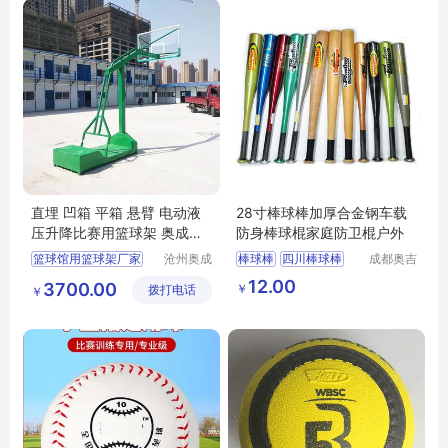
直埋 凹箱 平箱 悬臂 电动液
28寸棒球棒加厚合金钢车载
压升降比赛用篮球架 奥成制
防身棒球棍家庭防卫棍户外
造
篮球馆用篮球架厂家
沧州奥成
棒球棒
四川棒球棒
成都奥吉
体育器材
运体育器
液压升降篮球架
成都棒球棒厂家
12.00
3700.00
￥
拨打电话
制造有限
材有限公
￥
悬臂篮球架
成都棒球棒批发
公司
司
学校用篮球架