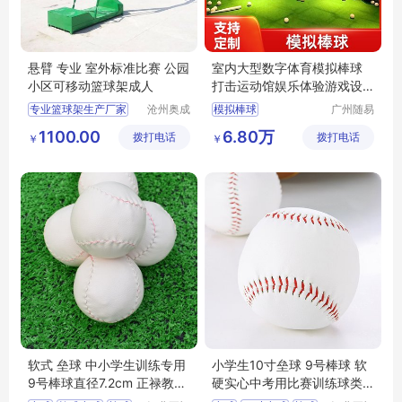
悬臂 专业 室外标准比赛 公园
室内大型数字体育模拟棒球
小区可移动篮球架成人
打击运动馆娱乐体验游戏设
备体育潮玩馆
专业篮球架生产厂家
沧州奥成
模拟棒球
广州随易
体育器材
科技有限
室外标准比赛篮球架
室内模拟棒球
1100.00
6.80万
拨打电话
制造有限
拨打电话
公司
￥
￥
公园小区可移动篮球架成人
数字运动馆
公司
运动馆设备
棒球打击笼
软式 垒球 中小学生训练专用
小学生10寸垒球 9号棒球 软
9号棒球直径7.2cm 正禄教学
硬实心中考用比赛训练球类
全国配送
正禄教学