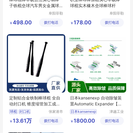
子铁棍垒球汽车男女金属球
球棍实木橡木垒球棒球杆
棒杆
阜阳菲勒
阜阳菲勒
科技有限
科技有限
498.00
178.00
拨打电话
公司
拨打电话
公司
￥
￥
定制铝合金铁制棒球棍 全自
日本kansenexp 自动除皱装
动封口机 锥度缩管加工成型
置Automatic Expander【A
金属棍器械
E】
球棍
封口机
张家港市
日本kansenexp
津越工业
泰好机械
设备（武
锥度缩管机
日本KANSEN
13.61万
1800.00
拨打电话
有限公司
拨打电话
汉）有限
￥
￥
铁质棒球棍
除皱装置
公司
铝合金棒球棍
AutomaticExpander
皱纹目视