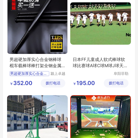
男超硬加厚实心合金钢棒球
日本FF儿童成人软式棒球软
棍车载棒球棒打架全钢金属
球比赛球A球C球M球J球天然
合法铁棍
橡胶安全耐用
男超硬加厚实心合金钢棒球
颍上卓越
阜阳菲勒
电子商务
科技有限
352.00
195.00
拨打电话
有限公司
拨打电话
公司
￥
￥