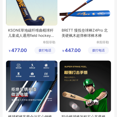
KSONE草地碳纤维曲棍球杆
BRETT 慢投垒球棒Z4Pro 北
儿童成人通用field hockey运
美硬枫木超弹棒球棒木棒
动装备
阜阳菲勒
阜阳菲勒
科技有限
科技有限
477.00
447.00
拨打电话
公司
拨打电话
公司
￥
￥
棒球棍棒车载合法实心钢棒
职业棒球棒加粗实心车载棒