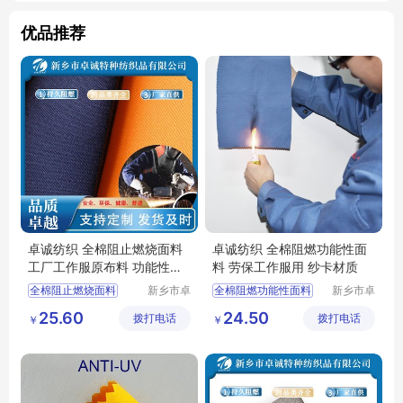
优品推荐
卓诚纺织 全棉阻止燃烧面料
卓诚纺织 全棉阻燃功能性面
工厂工作服原布料 功能性布
料 劳保工作服用 纱卡材质
天然纤维棉
全棉阻止燃烧面料
新乡市卓
全棉阻燃功能性面料
新乡市卓
诚特种纺
诚特种纺
防酸面料
功能性面料
劳保工作服用
25.60
24.50
拨打电话
织品有限
拨打电话
织品有限
￥
￥
阻燃布厂家
阻燃布厂家
防火布
公司
公司
工作服面料
工装面料