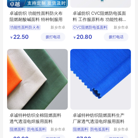
卓诚纺织 功能性面料防火布
卓诚纺织 CVC阻燃防电弧面
阻燃耐酸碱面料 特种制服用
料 工作服原料布 功能性棉类
面料
功能性面料防火布
新乡市卓
CVC阻燃防电弧面料
新乡市卓
诚特种纺
诚特种纺
阻燃耐酸碱面料
工作服原料布
22.50
20.80
拨打电话
织品有限
拨打电话
织品有限
￥
￥
特种制服用
功能性棉类面料
涤棉
公司
公司
耐高温面料
纯棉阻燃
工作服面料
卓诚特种纺织全棉阻燃面料
卓诚特种纺织阻燃面料生产
透气透湿电焊服用面料
厂家透气透湿电焊服用面料
阻燃面料
防电弧面料
新乡市卓
阻燃面料
防电弧面料
新乡市卓
诚特种纺
诚特种纺
焊工服面料
阻燃布
焊工服面料
阻燃布