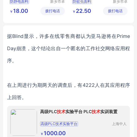
防静电面料
新乡市卓
防蚊虫面料
新乡市卓
诚特种纺
诚特种纺
功能性面料
全棉布
功能性面料
18.00
22.50
拨打电话
织品有限
拨打电话
织品有限
￥
￥
防静电布
工作服面料
多功能面料
公司
公司
工作服面料
涤棉面料
据Blind显示，许多在线零售商都认为亚马逊将在Prime
Day崩溃，这个结论出自一个匿名的工作社交网络应用程
序。
在上周进行为期两天的调查后，有4222人在其应用程序
上回答。
高级PLC
技术
实验平台 PLC
技术
实训装置
高级PLC技术实验平台
上海中人
科教设备
制造有限
1000.00
￥
公司