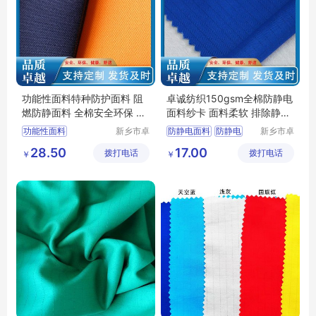
功能性面料特种防护面料 阻
卓诚纺织150gsm全棉防静电
燃防静面料 全棉安全环保 橘
面料纱卡 面料柔软 排除静电
红色丈青色
离子危害
功能性面料
新乡市卓
防静电面料
防静电
新乡市卓
诚特种纺
诚特种纺
特种防护面料
面料
防静电布
28.50
17.00
拨打电话
织品有限
拨打电话
织品有限
￥
￥
阻燃防静面料
工装面料
公司
公司
阻燃布厂家
工作服面料