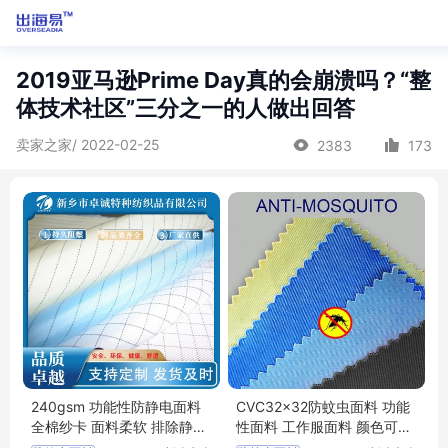
2019亚马逊Prime Day真的会崩溃吗？“整
体技术社区”三分之一的人做出回答
卖家之家/ 2022-02-25
2383
173
240gsm 功能性防静电面料
CVC32x32防蚊虫面料 功能
全棉纱卡 面料柔软 排除静电
性面料 工作服面料 颜色可定
离子危害
制