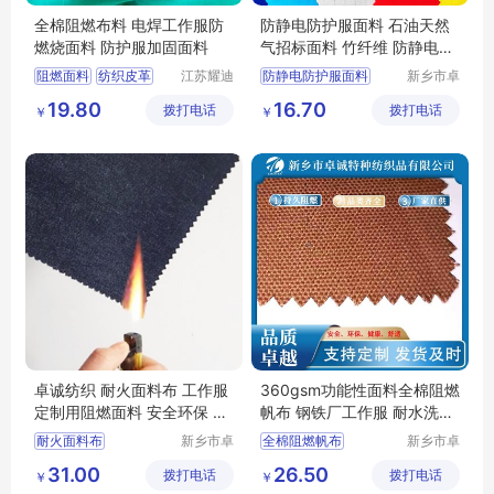
全棉阻燃布料 电焊工作服防
防静电防护服面料 石油天然
燃烧面料 防护服加固面料
气招标面料 竹纤维 防静电面
料155克
阻燃面料
纺织皮革
江苏耀迪
防静电防护服面料
新乡市卓
新材料有
诚特种纺
功能性面料
功能性面料
19.80
16.70
拨打电话
限公司
拨打电话
织品有限
￥
￥
功能性棉类面料
石油天然气招标面料
公司
服装面料
竹纤维
防静电面料
卓诚纺织 耐火面料布 工作服
360gsm功能性面料全棉阻燃
定制用阻燃面料 安全环保 防
帆布 钢铁厂工作服 耐水洗摩
静电
擦 支持定制
耐火面料布
新乡市卓
全棉阻燃帆布
新乡市卓
诚特种纺
诚特种纺
工作服定制用阻燃面料
功能性面料
31.00
26.50
拨打电话
织品有限
拨打电话
织品有限
￥
￥
全棉阻燃面料
钢铁厂工作服
公司
公司