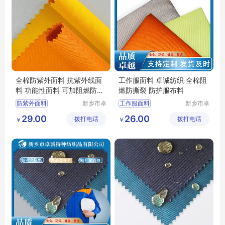
全棉防紫外面料 抗紫外线面
工作服面料 卓诚纺织 全棉阻
料 功能性面料 可加阻燃防静
燃防撕裂 防护服布料
电功能
防紫外面料
新乡市卓
工作服面料
新乡市卓
诚特种纺
诚特种纺
抗紫外线面料
防撕裂面料
29.00
26.00
拨打电话
织品有限
拨打电话
织品有限
￥
￥
功能性面料
全棉阻燃面料
阻燃布
公司
公司
阻燃防静电面料
阻燃面料
工装面料