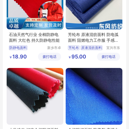
石油天然气行业 全棉防静电
芳纶布 原液混纺面料 防电弧
面料 大红色 持久防静电性能
面料 阻燃电力工作服 手感柔
软
防静电面料
新乡市卓
芳纶布
原液混纺面料
宜兴市东
诚特种纺
风纺织有
全棉防静电面料
防电弧面料
18.90
95.00
拨打电话
织品有限
拨打电话
限公司
￥
￥
阻燃防静电面料
阻燃电力工作服
公司
防静电布
石油工作服