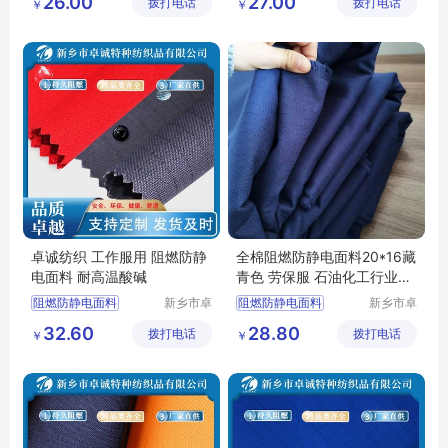
26.00
27.00
拨打电话
织品有限
拨打电话
织品有限
￥
￥
焊工服
焊工服
公司
公司
卓诚纺织 工作服用 阻燃防静
全棉阻燃防静电面料20*16藏
电面料 耐高温酸碱
青色 劳保服 石油化工行业工
作服
阻燃防静电面料
新乡市卓
阻燃防静电面料
新乡市卓
诚特种纺
诚特种纺
防静电面料
阻燃面料
功能性面料
32.60
28.80
拨打电话
织品有限
拨打电话
织品有限
￥
￥
耐酸碱面料
防静电布
工作服面料
公司
公司
CVC阻燃面料
阻燃纱卡