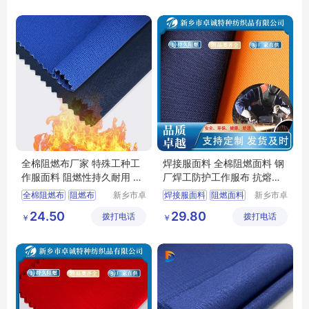
焊工面料
防静电面料
阻燃布厂家
工装面料
全棉阻燃布厂家 特殊工种工
焊接服面料 全棉阻燃面料 钢
作服面料 阻燃性持久耐用 符
厂焊工防护工作服布 抗熔融
合国标
金属冲击
全棉阻燃布
阻燃布
新乡市卓
焊接服面料
阻燃面料
新乡市卓
诚特种纺
诚特种纺
阻燃布厂家
阻燃面料
全棉阻燃面料
焊工服
24.50
29.80
拨打电话
织品有限
拨打电话
织品有限
￥
￥
工作服面料
劳保服
公司
公司