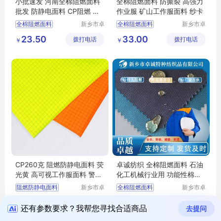
小批速发 河南全棉阻燃面料
全棉阻燃面料 防撕裂 高强力
批发 防静电面料 CP阻燃 舒
作业服 矿山工作服面料 纱卡
适透气 健康环保
全棉阻燃面料
新乡市卓
全棉阻燃面料
新乡市卓
诚特种纺
诚特种纺
功能性面料
阻燃面料
防撕裂面料
23.50
33.00
拨打电话
织品有限
拨打电话
织品有限
￥
￥
阻燃防静电面料
耐磨布
工作服面料
公司
公司
阻燃布
防静电布
CP260克 阻燃防静电面料 荧
卓诚纺织 全棉阻燃面料 石油
光黄 高可视工作服面料 警示
化工机械行业用 功能性棉类
安全防护面料
面料
阻燃防静电面料
新乡市卓
全棉阻燃面料
新乡市卓
诚特种纺
诚特种纺
高可视面料
石油化工机械行业用
60.70
26.00
拨打电话
织品有限
拨打电话
织品有限
￥
￥
荧光黄面料
功能性棉类面料
还有参数要求？我帮您寻找合适商品
去提问
公司
公司
安全防护面料
阻燃布
阻燃服