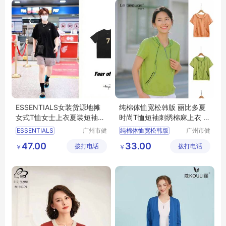
ESSENTIALS女装货源地摊
纯棉体恤宽松韩版 丽比多夏
女式T恤女士上衣夏装短袖半
时尚T恤短袖刺绣棉麻上衣 服
袖供应
装尾货市场
ESSENTIALS
广州市健
纯棉体恤宽松韩版
广州市健
凡服饰有
凡服饰有
女装货源
地摊女式T恤
刺绣棉麻上衣
47.00
33.00
拨打电话
限公司
拨打电话
限公司
￥
￥
女士上衣夏装短袖
服装尾货市场
半袖供应