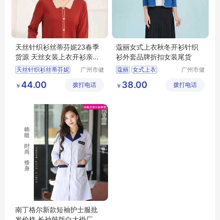
天丝针织衫丝蒂芬妮23春季
蔻丽女式上衣秋冬开衫针织
货源 天丝女装上衣开衫亲肤
衫外套品牌折扣女装尾货
透气 品牌女装尾货
天丝针织衫丝蒂芬妮
广州市健
蔻丽
女式上衣
广州市健
凡服饰有
凡服饰有
天丝女装上衣开衫
秋冬开衫针织衫
44.00
38.00
拨打电话
限公司
拨打电话
限公司
￥
￥
品牌女装尾货
针织衫外套
品牌折扣女装尾货
南丁格尔新款短袖护士服批
发价格 长袖韩版白大褂厂家