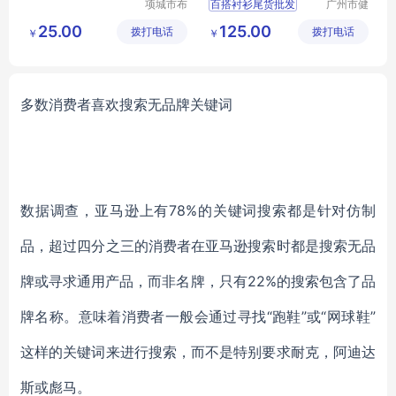
项城市布
百搭衬衫尾货批发
广州市健
尔玛被服
凡服饰有
真丝上衣工厂便宜拿货
25.00
125.00
拨打电话
有限公司
拨打电话
限公司
￥
￥
广州女装批发市场
多数消费者喜欢搜索无品牌关键词
数据调查，
亚马逊上有78%的关键词搜索都是针对仿制
品
，超过四分之三的消费者在亚马逊搜索时都是搜索无品
牌或寻求通用产品，而非名牌，
只有22%的搜索包含了品
牌名称
。意味着消费者一般会通过寻找“跑鞋”或“网球鞋”
这样的关键词来进行搜索，而不是特别要求耐克，阿迪达
斯或彪马。