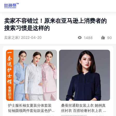
卖家不容错过！原来在亚马逊上消费者的
搜索习惯是这样的
卖家之家/ 2022-04-20
1488
90
护士服长袖女夏装分体套装
桑蚕丝通勤女装上衣 她例真
短袖圆领两件套短款蓝色护
丝衬衣 百搭轻奢衬衣上衣 尾
工工作服套装
货女装批发