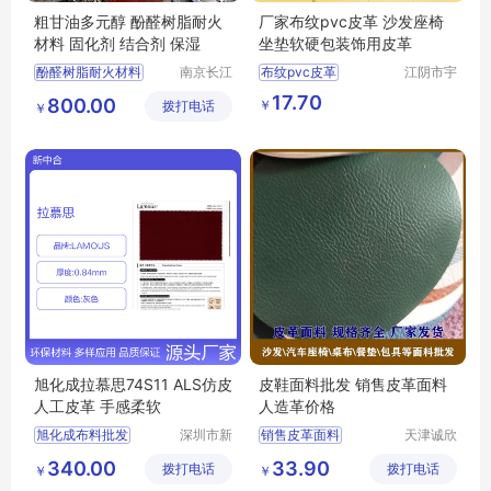
粗甘油多元醇 酚醛树脂耐火
厂家布纹pvc皮革 沙发座椅
材料 固化剂 结合剂 保湿
坐垫软硬包装饰用皮革
酚醛树脂耐火材料
南京长江
布纹pvc皮革
江阴市宇
江宇能源
鹏塑业有
酚醛树脂耐火材料厂家直销
17.70
800.00
￥
拨打电话
科技有限
限公司
￥
酚醛树脂耐火材料行情
公司
酚醛树脂耐火材料供求信息
旭化成拉慕思74S11 ALS仿皮
皮鞋面料批发 销售皮革面料
人工皮革 手感柔软
人造革价格
旭化成布料批发
深圳市新
销售皮革面料
天津诚欣
中合供应
信息科技
拉慕思74S11布料
皮鞋面料批发
340.00
33.90
拨打电话
链有限公
拨打电话
有限公司
￥
￥
LAMOUS布料批发
人造革价格
司