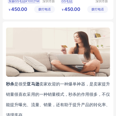
东丽GS毛毡K10021M
深圳市新
GS毛毡
深圳市新
中合供应
中合供应
TORAYGS毛毡
东丽K40008S毛毡
450.00
450.00
拨打电话
链有限公
拨打电话
链有限公
￥
￥
K10021MGS毛毡
TORAY毛毡批发
司
司
K10021M毛毡批发
GS毛毡价格
K40008S毛毡
秒杀
是很受
亚马逊
卖家欢迎的一种爆单神器，是卖家提升
销量很喜欢采用的一种销量模式，秒杀的作用很多，不仅
能提升曝光、流量、销量，还有助于提升产品的转化率、
清理库存。