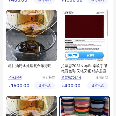
拨打电话
链有限公
拨打电话
科技有限
￥
￥
GS毛毡EH305NS毛毡
酚醛树脂用甘油行情
司
公司
EH305NS毛毡批发
酚醛树脂用甘油供求信息
粗甘油污水处理复合碳源用
拉慕思70S1N 布料 柔软手感
艳丽色彩 又轻又暖 结实悬垂
污水处理
南京长江
拉慕思70S1N
深圳市新
江宇能源
中合供应
污水处理厂家直销
ASAHIKASEI旭化成70S1N布料
1500.00
400.00
拨打电话
科技有限
拨打电话
链有限公
￥
￥
污水处理行情
LAMOUS70S1N布料批发
公司
司
污水处理供求信息
70S1N布料