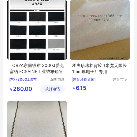
TORYA东丽绒布 3000J爱克
丞夫珍珠棉背胶 1米宽无限长
塞纳 ECSAINE工业绒布销售
1mm厚电子厂专用
东丽3000J绒布
深圳市新
东莞环保背胶
东莞市丞
中合供应
夫胶粘制
爱克塞纳3000J绒布
珍珠棉背胶
6.15
280.00
￥
拨打电话
链有限公
品有限公
￥
TORYA3000J
珍珠棉单面背胶
司
司
3000J绒布ECSAINE3000J
环保背胶厂家
3000J绒布批发
环保背胶