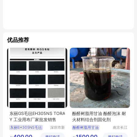
优品推荐
东丽GS毛毡EH305NS TORA
酚醛树脂用甘油 酚醛泡沫 耐
Y 工业用布厂家批发销售
火材料结合剂固化剂
东丽EH305NS毛毡
深圳市新
酚醛树脂用甘油
南京长江
中合供应
江宇能源
TORAY毛毡EH305NS
酚醛树脂用甘油厂家直销
400.00
1500.00