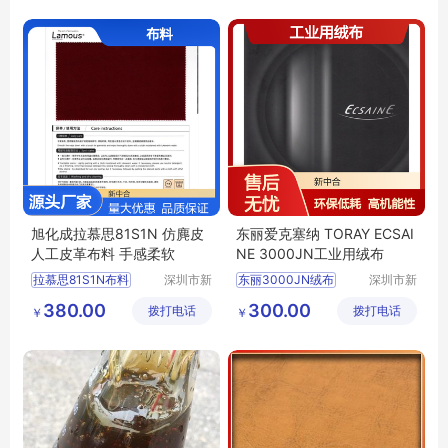
74S11布料价格
ALS74S11布料
旭化成拉慕思81S1N 仿麂皮
东丽爱克塞纳 TORAY ECSAI
人工皮革布料 手感柔软
NE 3000JN工业用绒布
拉慕思81S1N布料
深圳市新
东丽3000JN绒布
深圳市新
中合供应
中合供应
旭化成81S1N布料批发
TORAY3000JN绒
380.00
300.00
拨打电话
链有限公
拨打电话
链有限公
￥
￥
ASAHIKASEI布料
ECSAINE绒布
司
司
LAMOUS81S1N布料价格
爱克塞纳3000JN绒布