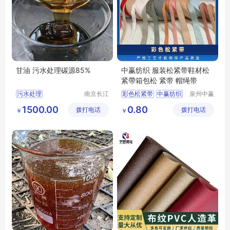
甘油 污水处理碳源85%
中赢纺织 服装松紧带鞋材松
紧帶箱包松 紧带 帽绳带
污水处理
南京长江
彩色松紧带
中赢纺织
泉州中赢
江宇能源
纺织科技
污水处理厂家直销
松紧带
1500.00
0.80
拨打电话
科技有限
拨打电话
有限公司
￥
￥
污水处理行情
彩色针织松紧带
公司
污水处理供求信息