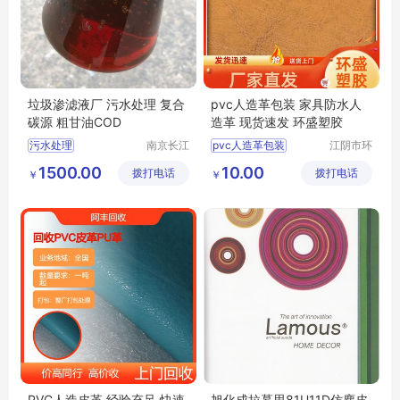
垃圾渗滤液厂 污水处理 复合
pvc人造革包装 家具防水人
碳源 粗甘油COD
造革 现货速发 环盛塑胶
污水处理
南京长江
pvc人造革包装
江阴市环
江宇能源
盛塑胶有
污水处理厂家直销
pvc人造革厂家供应
1500.00
10.00
拨打电话
科技有限
拨打电话
限公司
￥
￥
污水处理行情
家具箱包翻新人造皮革
公司
污水处理供求信息
软装箱包人造革
家具防水人造革
PVC人造皮革 经验充足 快速
旭化成拉慕思81U11D仿麂皮