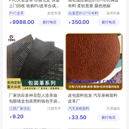
上门回收 收购PU皮革合成革
布料 柔软悬垂 颜色艳丽
上门高价
PVC皮革
东莞市望
拉慕思81U11D布料
深圳市新
牛墩阿丰
中合供应
回收PVC人造革
旭化成81U11布料批发
9988.00
350.00
拨打电话
布料商行
拨打电话
链有限公
￥
￥
回收PU革
回收人造革
ASAHIKASEI布料
司
PU合成革
LAMOUS布料
厂家供应多种花型人造革箱
皮包面料批发 汽车座椅面料
包眼镜盒包装黑料钱包手袋
皮革厂
印刷皮革
江阴厂家供应
江阴市宇
汽车座椅面料
天津诚欣
鹏塑业有
信息科技
皮包面料批发
皮革厂
9.20
33.50
￥
限公司
拨打电话
有限公司
￥