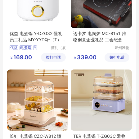
优益 电煮锅 Y-DZG32 懂礼
迈卡罗 电陶炉 MC-8151 雅
员工礼品 MY-YYDQ-（T）-
物创意企业礼品 工会纪念礼
37
MY-LDJT-L5-65
优益
电煮锅
Y
懂礼（厦
泉州雅物
门）供应
贸易有限
DZG32
懂礼员工礼品
169.00
339.00
拨打电话
链有限公
拨打电话
公司
￥
￥
MY
YYDQ
T
37
司
长虹 电蒸锅 CZC-W812 懂
TER 电蒸锅 T-ZG03C 雅物