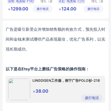
创维
电蒸锅
F182
懂礼（厦
长虹
电煮锅
CZG
懂礼（厦
门）供应
门）供应
纪念品员工小奖品伴手礼
YL02
1299.00
124.00
拨打电话
链有限公
拨打电话
链有限公
￥
￥
MY
MSMX
T
25
会议活动答谢客户伴手礼
司
司
MY
HNHS
L5
16
广告是吸引新受众并增加销售额的有效方式，预先投入时
间和金钱来测试哪些产品表现最佳，优化广告系列，以实
现长期成功。
以下是在Etsy平台上磨练广告策略的操作指南：
LINGDISEN工作服，南宁广告POLO衫-218
38.00
￥
拨打电话