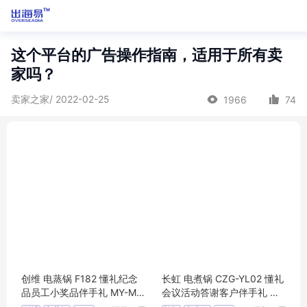
这个平台的广告操作指南，适用于所有卖
家吗？
卖家之家/ 2022-02-25
1966
74
创维 电蒸锅 F182 懂礼纪念
长虹 电煮锅 CZG-YL02 懂礼
品员工小奖品伴手礼 MY-MS
会议活动答谢客户伴手礼 MY
MX-(T)-25
-HNHS-L5-16