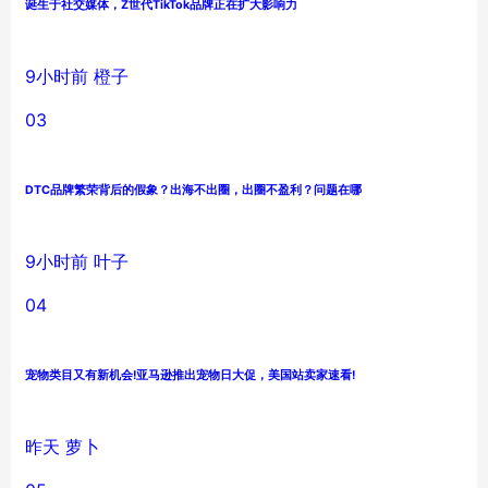
诞生于社交媒体，Z世代TikTok品牌正在扩大影响力
9小时前
橙子
03
DTC品牌繁荣背后的假象？出海不出圈，出圈不盈利？问题在哪
9小时前
叶子
04
宠物类目又有新机会!亚马逊推出宠物日大促，美国站卖家速看!
昨天
萝卜