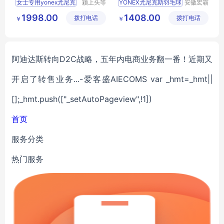
女士专用yonex尤尼克
颍上头等
YONEX尤尼克斯羽毛球
安徽宏霸
舱科技发
机械设备
1998.00
1408.00
拨打电话
展有限公
拨打电话
有限公司
￥
￥
司
阿迪达斯转向D2C战略，五年内电商业务翻一番！近期又
开启了转售业务...-爱客盛AIECOMS var _hmt=_hmt||
[];_hmt.push(["_setAutoPageview",!1])
首页
服务分类
热门服务