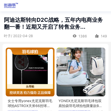
阿迪达斯转向D2C战略，五年内电商业务
翻一番！近期又开启了转售业务...
叶子/ 2022-04-28
1386
149
女士专用yonex尤尼克斯羽毛
YONEX尤尼克斯羽毛球包双
球拍ASTROX天斧66控球型y
肩拍袋羽毛球拍包限量款BA1
y拍
2MLTD 31WLTD