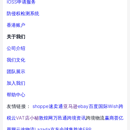
IOSS申请服务
防侵权检测系统
香港账户
关于我们
公司介绍
我们文化
团队展示
加入我们
帮助中心
友情链接：
shoppe
速卖通
亚马逊
ebay
百度国际
Wish
跨
税云
VAT店小秘
敦煌网
万邑通
跨境资讯
跨境物流
赢商荟
亿
恩网
云途物流
Lazada
京东全球售
胜途ERP