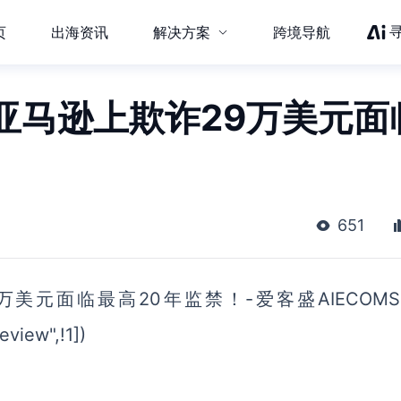
页
出海资讯
解决方案
跨境导航
亚马逊上欺诈29万美元面
651
元面临最高20年监禁！-爱客盛AIECOMS v
view",!1])