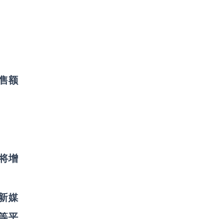
售额
别将增
商新媒
e等平