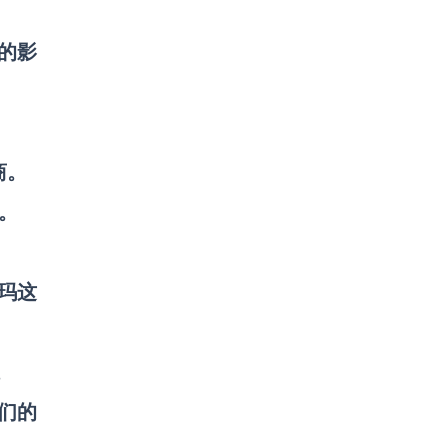
的影
商。
。
。
尔玛这
。
们的