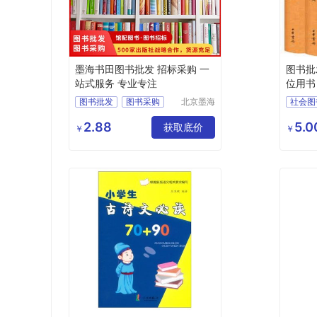
墨海书田图书批发 招标采购 一
图书批
站式服务 专业专注
位用书
图书批发
图书采购
北京墨海
社会图
书田文化
馆配图书
图书招标
成都社
有限公司
2.88
5.0
图书
获取底价
四川社
￥
￥
社会图
社会图