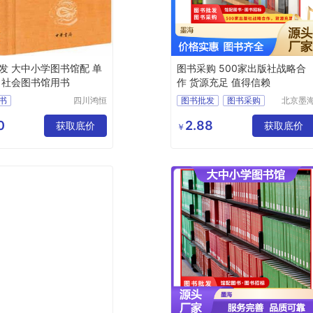
发 大中小学图书馆配 单
图书采购 500家出版社战略合
 社会图书馆用书
作 货源充足 值得信赖
书
四川鸿恒
图书批发
图书采购
北京墨
时代文化
书田文
会图书
馆配图书
图书招标
传播有限
有限公
0
2.88
会图书
获取底价
图书
获取底价
￥
公司
书价格
书批发