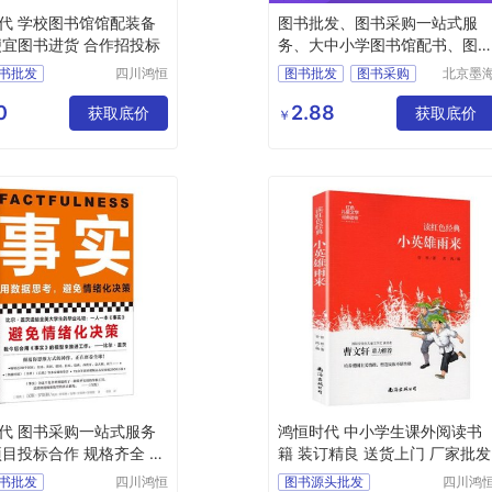
代 学校图书馆馆配装备
图书批发、图书采购一站式服
便宜图书进货 合作招投标
务、大中小学图书馆配书、图
馆投标
书批发
四川鸿恒
图书批发
图书采购
北京墨
时代文化
书田文
投标
馆配图书
图书招标
传播有限
有限公
0
2.88
发采购
获取底价
图书
获取底价
￥
公司
头采购
书批发
代 图书采购一站式服务
鸿恒时代 中小学生课外阅读书
项目投标合作 规格齐全 全
籍 装订精良 送货上门 厂家批发
书批发
四川鸿恒
图书源头批发
四川鸿