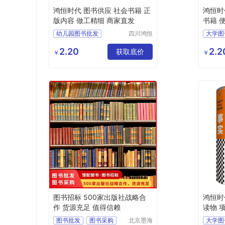
鸿恒时代 图书供应 社会书籍 正
鸿恒时
版内容 做工精细 商家直发
书籍 
幼儿园图书批发
四川鸿恒
大学图
时代文化
图书馆投标
图书馆
传播有限
2.20
2.2
公司阅览室图书
获取底价
图书批
￥
￥
公司
馆配图书
图书源
正版图书批发
正版图
图书招标 500家出版社战略合
鸿恒时
作 货源充足 值得信赖
读物 
国供应
图书批发
图书采购
北京墨海
大学图