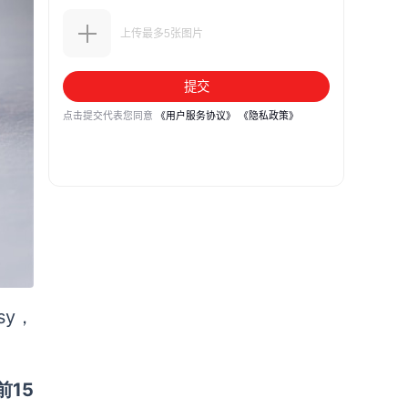
y，
前15