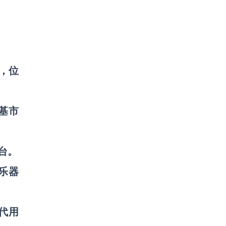
%，位
基市
台。
古乐器
代用