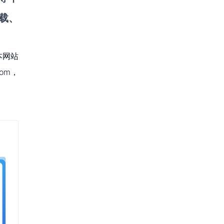
载、
本网站
om，