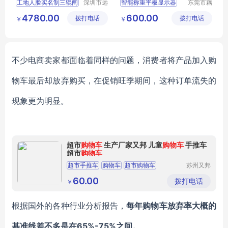
工地人脸实名制三辊闸
深圳市远
智能称重平板显示器
东莞市藕
韬智能设
丝工程服
实名制三辊闸安装
平板显示器
智能称重
4780.00
600.00
拨打电话
备有限公
拨打电话
务有限公
￥
￥
福建工地人脸实名制
人脸识别消费系统
司
司
三辊闸安装
智慧食堂
不少电商卖家都面临着同样的问题，消费者将产品加入购
物车最后却放弃购买，在促销旺季期间，这种订单流失的
现象更为明显。
超市
购物车
生产厂家又邦 儿童
购物车
手推车
超市
购物车
超市手推车
购物车
超市购物车
苏州又邦
商业设备
儿童手推车
有限公司
60.00
拨打电话
￥
根据国外的各种行业分析报告，
每年购物车放弃率大概的
基准线差不多是在65%-75%之间。