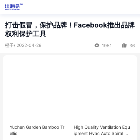
打击假冒，保护品牌！Facebook推出品牌
权利保护工具
橙子/ 2022-04-28
1951
36
Yuchen Garden Bamboo Tr
High Quality Ventilation Equ
ellis
ipment Hvac Auto Spiral Du
ct Forming Machine