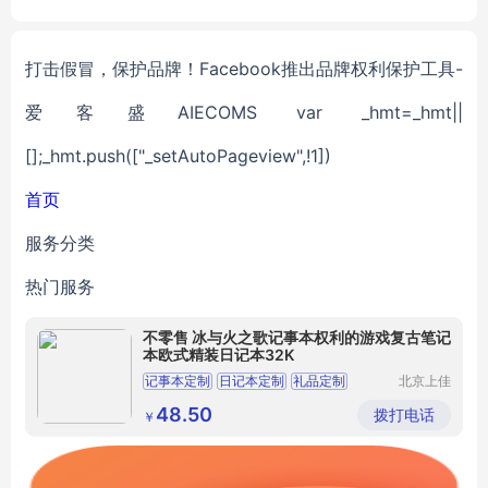
打击假冒，保护品牌！Facebook推出品牌权利保护工具-
爱客盛AIECOMS var _hmt=_hmt||
[];_hmt.push(["_setAutoPageview",!1])
首页
服务分类
热门服务
不零售 冰与火之歌记事本权利的游戏复古笔记
本欧式精装日记本32K
记事本定制
日记本定制
礼品定制
北京上佳
正信科技
有限公司
48.50
拨打电话
￥