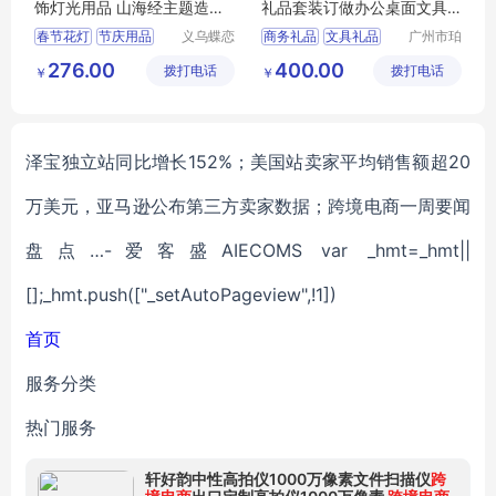
饰灯光用品 山海经主题造型
礼品套装订做办公桌面文具
彩灯制作厂家
套装定制生产
春节花灯
节庆用品
义乌蝶恋
商务礼品
文具礼品
广州市珀
花文化艺
非皮具有
灯光用品
山海经
276.00
400.00
拨打电话
术有限公
拨打电话
限公司
￥
￥
彩灯厂家
司
泽宝独立站同比增长152%；美国站卖家平均销售额超20
万美元，亚马逊公布第三方卖家数据；跨境电商一周要闻
盘点…-爱客盛AIECOMS var _hmt=_hmt||
[];_hmt.push(["_setAutoPageview",!1])
首页
服务分类
热门服务
轩好韵中性高拍仪1000万像素文件扫描仪
跨