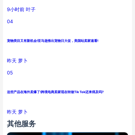
9小时前
叶子
04
宠物类目又有新机会!亚马逊推出宠物日大促，美国站卖家速看!
昨天
萝卜
05
这些产品在海外卖爆了!跨境电商卖家现在转做Tik Tok还来得及吗?
昨天
萝卜
其他服务