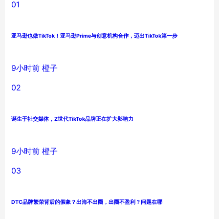
01
亚马逊也做TikTok！亚马逊Prime与创意机构合作，迈出TikTok第一步
9小时前
橙子
02
诞生于社交媒体，Z世代TikTok品牌正在扩大影响力
9小时前
橙子
03
DTC品牌繁荣背后的假象？出海不出圈，出圈不盈利？问题在哪