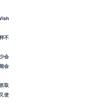
ish
这样不
少会
能会
h抓取
，又使