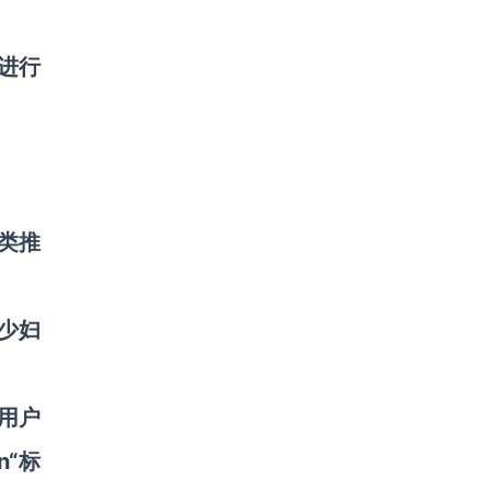
进行
类推
少妇
用户
n“标