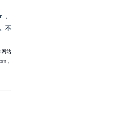
r
、
。不
本网站
om，