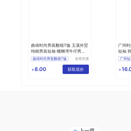
曲靖时尚男装翻领T恤 玉溪外贸
广州时
纯棉男装短袖 螺蛳湾牛仔男装
短袖 
长裤
曲靖时尚男装翻领T恤
东莞市虎
广州短
门转转服
玉溪外贸纯棉男装短袖
广州的
饰经营部
8.00
16.
螺蛳湾牛仔男装长裤
获取底价
广州时
￥
￥
螺蛳湾地摊男装短袖
昆明牛仔短裤拿货
上一篇