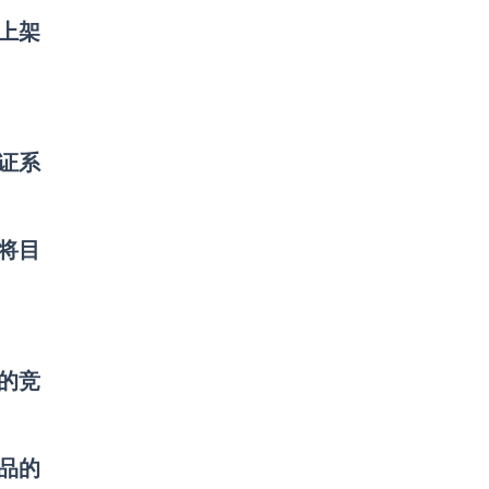
品上架
保证系
将目
的竞
产品的