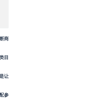
断商
供类目
是让
配参