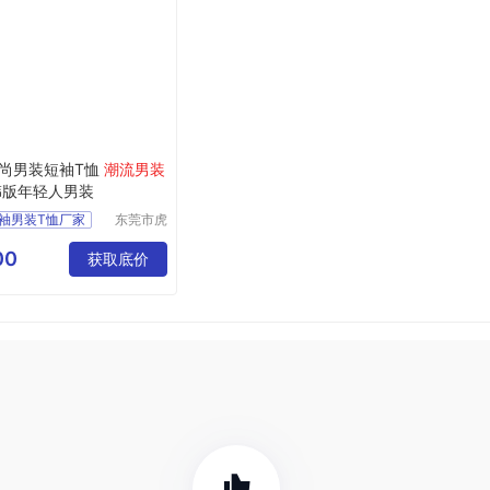
尚男装短袖T恤
潮流男装
韩版年轻人男装
袖男装T恤厂家
东莞市虎
门转转服
男装
饰经营部
00
尚男装厂家
获取底价