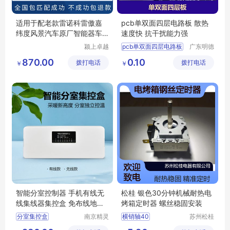
适用于配老款雷诺科雷傲嘉
pcb单双面四层电路板 散热
纬度风景汽车原厂智能器车
速度快 抗干扰能力强
钥匙
颍上卓越
pcb单双面四层电路板
广东明德
电子商务
电路科技
四层电路板加工
870.00
0.10
拨打电话
有限公司
拨打电话
有限公司
￥
￥
单双面四层板
双面四层电路板
四层pcb线路板
智能分室控制器 手机有线无
松桂 银色30分钟机械耐热电
线集线器集控盒 免布线地暖
烤箱定时器 螺丝稳固安装
温控器
分室集控盒
南京精灵
横销轴40
苏州松桂
智控科技
电器有限
分室控制器
8mmφ24M3