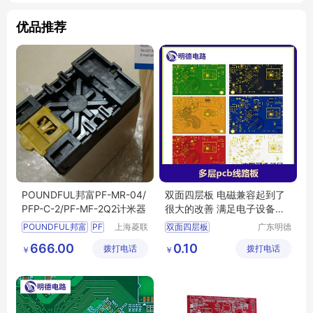
优品推荐
POUNDFUL邦富PF-MR-04/
双面四层板 电磁兼容起到了
PFP-C-2/PF-MF-2Q2计米器
很大的改善 满足电子设备轻
小型化需求
POUNDFUL邦富
PF
上海菱联
双面四层板
广东明德
自动化控
电路科技
MR
04计米器
PFP
四层电路板生产
666.00
0.10
拨打电话
制技术有
拨打电话
有限公司
￥
￥
C
2仪表
MF
四层电路板加工
限公司
2Q2计米器
四层pcb线路板
邦富计米器
双面四层电路板