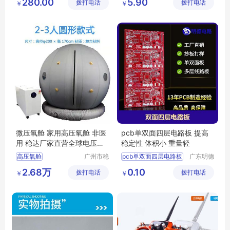
280.00
5.90
拨打电话
有限公司
拨打电话
公司
￥
￥
智能控制器
集线器
集控盒
微压氧舱 家用高压氧舱 非医
pcb单双面四层电路板 提高
用 稳达厂家直营全球电压通
稳定性 体积小 重量轻
用
高压氧舱
广州市稳
pcb单双面四层电路板
广东明德
达电子有
电路科技
四层电路板加工
2.68万
0.10
拨打电话
限公司
拨打电话
有限公司
￥
￥
单双面四层板
双面四层电路板
四层pcb线路板