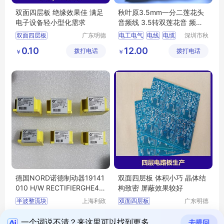
双面四层板 绝缘效果佳 满足
秋叶原3.5mm一分二莲花头
电子设备轻小型化需求
音频线 3.5转双莲花音 频线
QS6721
双面四层板
广东明德
电工电气
电线
电缆
深圳市秋
电路科技
叶原实业
pcb单双面四层电路板
音频线
视频线
0.10
12.00
拨打电话
有限公司
拨打电话
有限公司
￥
￥
四层电路板加工
莲花头音频线
四层电路板生产
双莲花音频线
多层pcb线路板
德国NORD诺德制动器19141
双面四层板 体积小巧 晶体结
010 H/W RECTIFIERGHE40
构致密 屏蔽效果较好
L 230-480V YELLOW半波
半波整流块
上海利政
双面四层板
广东明德
整流块
机电设备
电路科技
诺德整流块
四层pcb线路板
360.00
0.10
拨打电话
有限公司
拨打电话
有限公司
￥
￥
四层电路板加工
一个词说不清？来这里可以找到更多
去提问