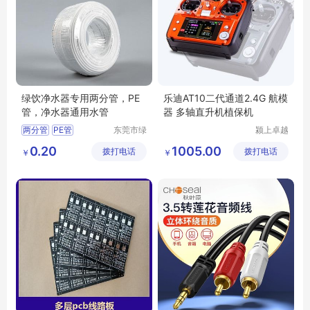
绿饮净水器专用两分管，PE
乐迪AT10二代通道2.4G 航模
管，净水器通用水管
器 多轴直升机植保机
两分管
PE管
东莞市绿
颍上卓越
饮净水设
电子商务
净水器通用管
绿饮
0.20
1005.00
拨打电话
备有限公
拨打电话
有限公司
￥
￥
司