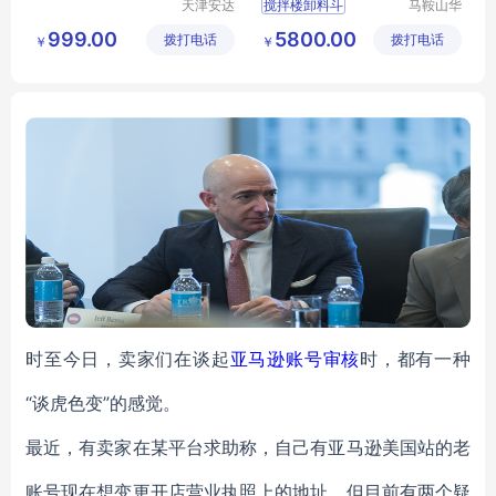
天津安达
搅拌楼卸料斗
马鞍山华
斯自动化
南机械科
二次卸料门
999.00
5800.00
拨打电话
设备有限
拨打电话
技有限公
￥
￥
二次卸料门报价
责任公司
司
二次卸料门价钱
二次卸料门销售
时至今日，卖家们在谈起
亚马逊账号审核
时，都有一种
“谈虎色变”的感觉。
最近，有卖家在某平台求助称，自己有亚马逊美国站的老
账号现在想变更开店营业执照上的地址，但目前有两个疑