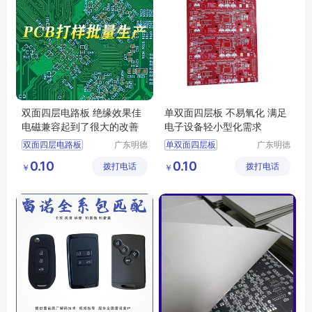
双面四层电路板 绝缘效果佳
单双面四层板 不易氧化 满足
电磁兼容起到了很大的改善
电子设备轻小型化需求
双面四层电路板
广东明德
单双面四层板
广东明德
电路科技
电路科技
四层电路板生产
四层电路板生产
0.10
0.10
拨打电话
有限公司
拨打电话
有限公司
￥
￥
四层电路板加工
四层电路板加工
单双面四层板
双面四层电路板
pcb单双面四层电路板
pcb单双面四层电路板