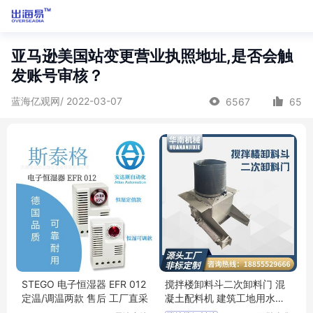
亚马逊美国站变更营业执照地址,是否会触
发账号审核？
蓝海亿观网/ 2022-03-07
6567
65
STEGO 电子恒湿器 EFR 012
搅拌楼卸料斗二次卸料门 混
定温/调温两款 售后 工厂直采
凝土配料机 建筑工地用水泥
搅拌设备