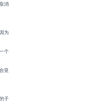
取消
因为
一个
合亚
上的子