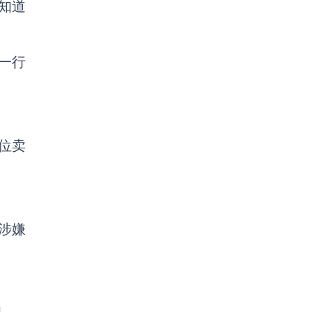
知道
有一行
位卖
、涉嫌