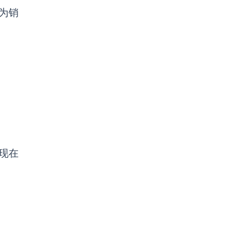
为销
现在