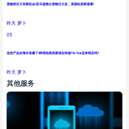
宠物类目又有新机会!亚马逊推出宠物日大促，美国站卖家速看!
昨天
萝卜
05
这些产品在海外卖爆了!跨境电商卖家现在转做Tik Tok还来得及吗?
昨天
萝卜
其他服务