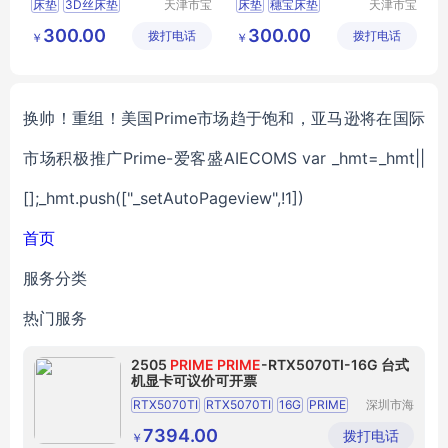
床垫
3D丝床垫
天津市宝
床垫
穗宝床垫
天津市宝
坻区鑫佳
坻区鑫佳
环保3e椰棕垫
天津床垫
300.00
300.00
拨打电话
裕轩床垫
拨打电话
裕轩床垫
￥
￥
席梦思弹簧垫
席梦思弹簧垫
厂
厂
穗宝床垫
3D丝床垫
换帅！重组！美国Prime市场趋于饱和，亚马逊将在国际
市场积极推广Prime-爱客盛AIECOMS var _hmt=_hmt||
[];_hmt.push(["_setAutoPageview",!1])
首页
服务分类
热门服务
2505
PRIME
PRIME
-RTX5070TI-16G 台式
机显卡可议价可开票
RTX5070TI
RTX5070TI
16G
PRIME
深圳市海
东清电子
PRIME
RTX5070TI
16G
显卡
有限公司
7394.00
拨打电话
￥
RTX5070TI