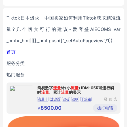
CB suited for Electric Hair C
utter EHC-01
Tiktok日本爆火，中国卖家如何利用Tiktok获取精准流
量?几个切实可行的建议-爱客盛AIECOMS var
_hmt=_hmt||[];_hmt.push(["_setAutoPageview",!1])
首页
服务分类
热门服务
简易数字
流量
计(小
流量
) IDM-05R可进行瞬
时
流量
、累计
流量
的显示
流量计
过滤器
滤芯
滤纸
干燥箱
易购安
（北京）
科技有限
8500.00
拨打电话
￥
公司