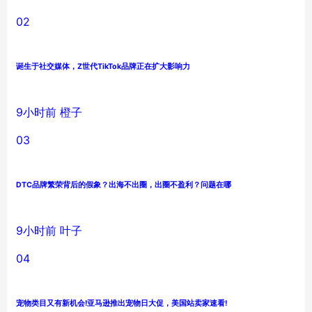
02
诞生于社交媒体，Z世代TikTok品牌正在扩大影响力
9小时前
橙子
03
DTC品牌繁荣背后的假象？出海不出圈，出圈不盈利？问题在哪
9小时前
叶子
04
宠物类目又有新机会!亚马逊推出宠物日大促，美国站卖家速看!