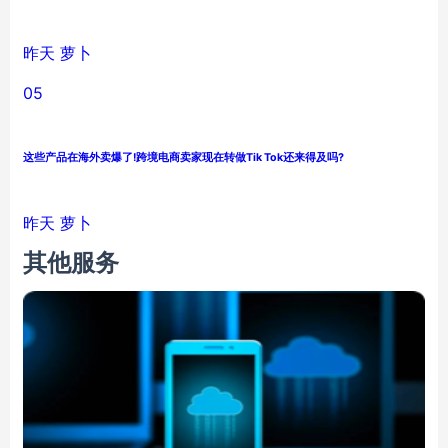
昨天
萝卜
05
这些产品在海外卖爆了!跨境电商卖家现在转做Tik Tok还来得及吗?
昨天
萝卜
其他服务