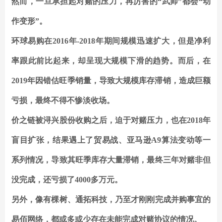
然而，一旦承担起对赌的压力，再厉害的“武师”都会“动
作变形”。
环球易购在2016年-2018年期间规模迅速扩大，但是净利
率跟此前比起来，却呈现大规模下滑的趋势。而后，在
2019年因错估旺季销量，导致大规模库存滞销，造成巨额
亏损，最终不得不惨淡收场。
价之链被浔兴股份收购之后，迫于对赌压力，也在2018年
盲目扩张，结果遇上了贸易战、亚马逊A9算法变动等一
系列情况，导致其旺季库存大量滞销，最终三年对赌非但
没完成，还亏损了4000多万元。
另外，像有棵树、通拓科技，乃至才刚刚完成并购事宜的
易佰网络，都或多或少存在未能完成对赌协议的情况。