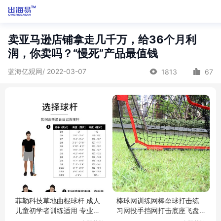
卖亚马逊店铺拿走几千万，给36个月利
润，你卖吗？“慢死”产品最值钱
蓝海亿观网/ 2022-03-07
1813
67
菲勒科技草地曲棍球杆 成人
棒球网训练网棒垒球打击练
儿童初学者训练适用 专业曲
习网投手挡网打击底座飞盘
棍球棍棒
掷准架九宫格