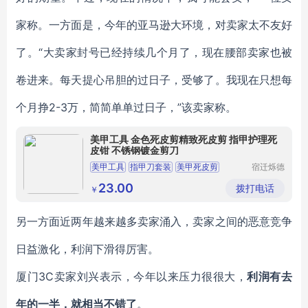
家称。一方面是，今年的亚马逊大环境，对卖家太不友好
了。“大卖家封号已经持续几个月了，现在腰部卖家也被
卷进来。每天提心吊胆的过日子，受够了。我现在只想每
个月挣2-3万，简简单单过日子，”该卖家称。
美甲工具 金色死皮剪精致死皮剪 指甲护理死
皮钳 不锈钢镀金剪刀
美甲工具
指甲刀套装
美甲死皮剪
宿迁烁德
信息科技
不锈钢指甲剪刀
去死皮美甲剪刀
有限公司
23.00
拨打电话
￥
另一方面近两年越来越多卖家涌入，卖家之间的恶意竞争
日益激化，利润下滑得厉害。
厦门3C卖家刘兴表示，今年以来压力很很大，
利润有去
年的一半，就相当不错了
。